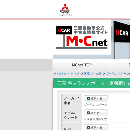
M・Cネット トップ
三菱の中古車
ギャランスポーツ
三菱 ギャランスポーツ（京都府）
メーカー/
選択する
車名
ギャランスポーツ
モデル/
選択する
グレード
※現在未選択です
選択する
地域