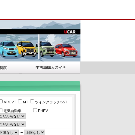
AT/CVT
MT
ツインクラッチSST
電気自動車
PHEV
〜