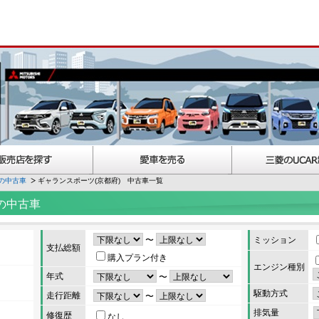
の中古車
ギャランスポーツ(京都府) 中古車一覧
の中古車
〜
ミッション
支払総額
購入プラン付き
エンジン種別
年式
〜
駆動方式
走行距離
〜
排気量
修復歴
なし