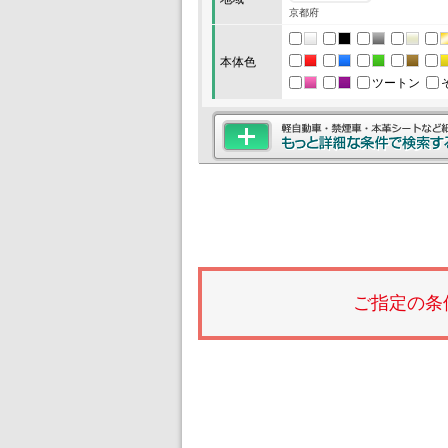
京都府
本体色
ツートン
ご指定の条