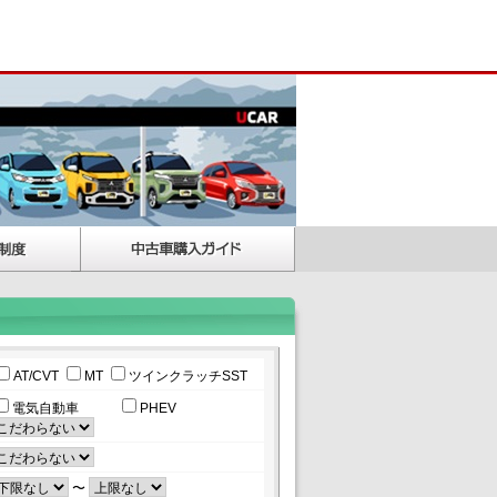
AT/CVT
MT
ツインクラッチSST
電気自動車
PHEV
〜