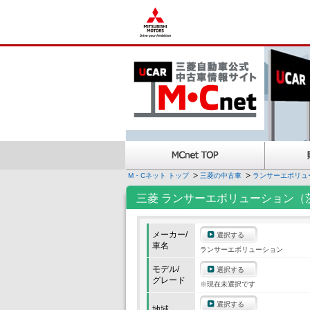
M・Cネット トップ
三菱の中古車
ランサーエボリュ
三菱 ランサーエボリューション（
メーカー/
選択する
車名
ランサーエボリューション
モデル/
選択する
グレード
※現在未選択です
選択する
地域