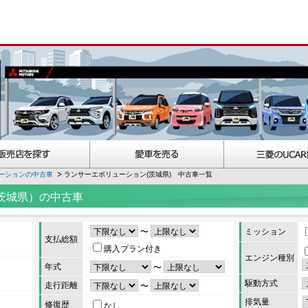
ーションの中古車
ランサーエボリューション(茨城県) 中古車一覧
茨城県）の中古車
〜
ミッション
支払総額
購入プラン付き
エンジン種別
年式
〜
駆動方式
走行距離
〜
排気量
修復歴
なし