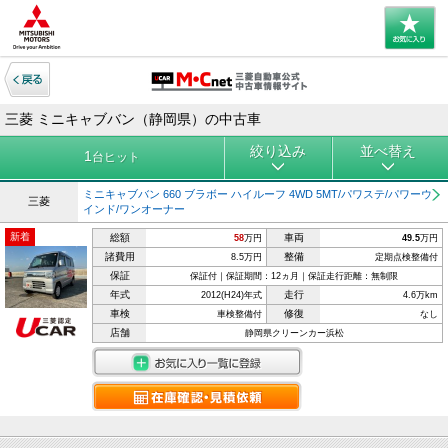
三菱 ミニキャブバン（静岡県）の中古車
絞り込み
並べ替え
1
台ヒット
ミニキャブバン 660 ブラボー ハイルーフ 4WD 5MT/パワステ/パワーウ
三菱
インド/ワンオーナー
新着
総額
車両
58
万円
49.5
万円
諸費用
整備
8.5万円
定期点検整備付
保証
保証付｜保証期間：12ヵ月｜保証走行距離：無制限
年式
走行
2012(H24)年式
4.6万km
車検
修復
車検整備付
なし
店舗
静岡県クリーンカー浜松