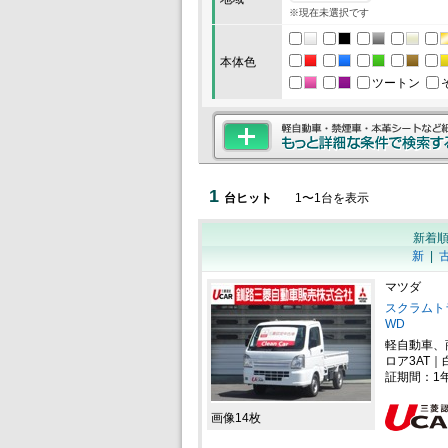
※現在未選択です
本体色
ツートン
1
台ヒット
1
〜
1
台を表示
新着
新
|
マツダ
スクラムトラ
WD
軽自動車、
ロア3AT｜
証期間：1
画像14枚