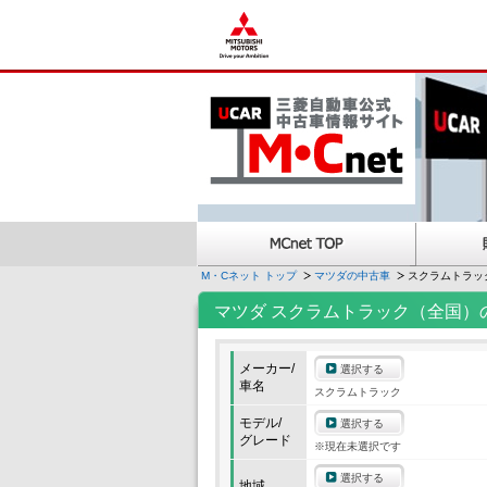
M・Cネット トップ
マツダの中古車
スクラムトラッ
マツダ スクラムトラック（全国）
メーカー/
選択する
車名
スクラムトラック
モデル/
選択する
グレード
※現在未選択です
選択する
地域