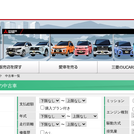
ク 中古車一覧
の中古車
〜
ミッション
支払総額
購入プラン付き
エンジン種別
年式
〜
駆動方式
走行距離
〜
排気量
修復歴
なし