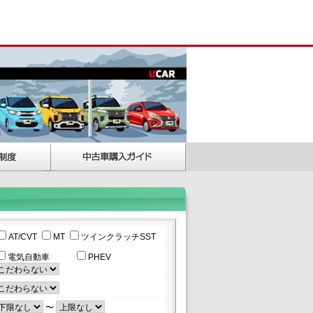
AT/CVT
MT
ツインクラッチSST
電気自動車
PHEV
〜