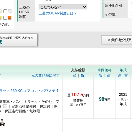
寒冷地仕様
三菱の
UCAR
三菱のUCAR制度とは？
その他
制度
その他
順
支払総額
車両価格
年式
古
元の並び順に戻す
安
|
高
安
|
高
新
|
古
ック 660 KC エアコン・パワステ 4
107.5
2021
基
万円
98
(R03)
万円
諸費用
商用車・バン、トラック・その他｜フ
年式
基 9.5万円
白
｜定期点検整備付｜保証付｜保
年｜保証走行距離：無制限