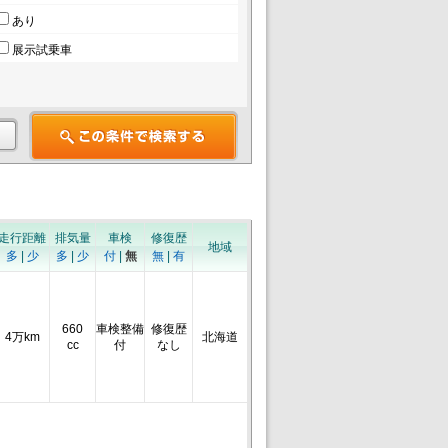
あり
展示試乗車
走行距離
排気量
車検
修復歴
地域
多
|
少
多
|
少
付
|
無
無
|
有
660
車検整備
修復歴
4万km
北海道
cc
付
なし