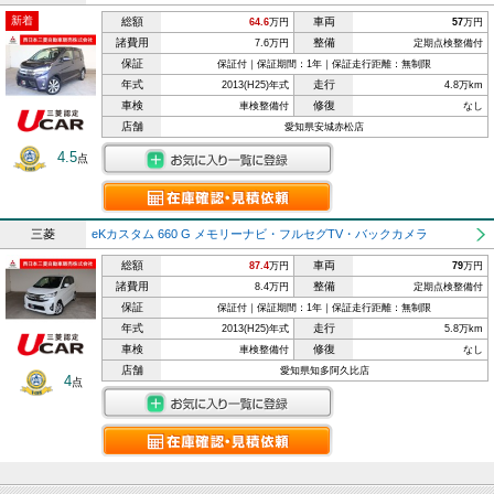
新着
総額
車両
64.6
万円
57
万円
諸費用
整備
7.6万円
定期点検整備付
保証
保証付｜保証期間：1年｜保証走行距離：無制限
年式
走行
2013(H25)年式
4.8万km
車検
修復
車検整備付
なし
店舗
愛知県安城赤松店
4.5
点
三菱
eKカスタム 660 G メモリーナビ・フルセグTV・バックカメラ
総額
車両
87.4
万円
79
万円
諸費用
整備
8.4万円
定期点検整備付
保証
保証付｜保証期間：1年｜保証走行距離：無制限
年式
走行
2013(H25)年式
5.8万km
車検
修復
車検整備付
なし
店舗
愛知県知多阿久比店
4
点