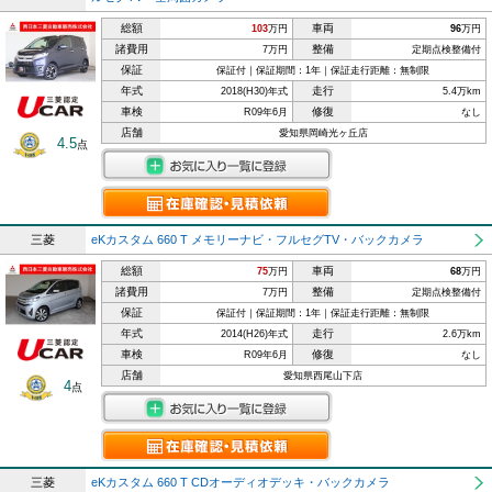
総額
車両
103
万円
96
万円
諸費用
整備
7万円
定期点検整備付
保証
保証付｜保証期間：1年｜保証走行距離：無制限
年式
走行
2018(H30)年式
5.4万km
車検
修復
R09年6月
なし
店舗
愛知県岡崎光ヶ丘店
4.5
点
三菱
eKカスタム 660 T メモリーナビ・フルセグTV・バックカメラ
総額
車両
75
万円
68
万円
諸費用
整備
7万円
定期点検整備付
保証
保証付｜保証期間：1年｜保証走行距離：無制限
年式
走行
2014(H26)年式
2.6万km
車検
修復
R09年6月
なし
店舗
愛知県西尾山下店
4
点
三菱
eKカスタム 660 T CDオーディオデッキ・バックカメラ