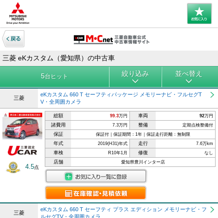
三菱 eKカスタム（愛知県）の中古車
絞り込み
並べ替え
5
台ヒット
eKカスタム 660 T セーフティパッケージ メモリーナビ・フルセグT
三菱
V・全周囲カメラ
総額
車両
99.3
万円
92
万円
諸費用
整備
7.3万円
定期点検整備付
保証
保証付｜保証期間：1年｜保証走行距離：無制限
年式
走行
2019(H31)年式
7.6万km
車検
修復
R10年1月
なし
店舗
愛知県豊川インター店
4.5
点
eKカスタム 660 T セーフティ プラス エディション メモリーナビ・フ
三菱
ルセグTV・全周囲カメラ