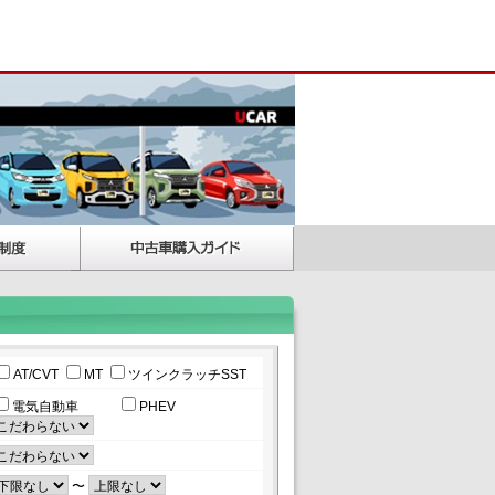
AT/CVT
MT
ツインクラッチSST
電気自動車
PHEV
〜