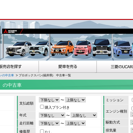
ンの中古車
プロボックスバン(福井県) 中古車一覧
）の中古車
〜
ミッション
支払総額
購入プラン付き
エンジン種別
年式
〜
駆動方式
走行距離
〜
排気量
修復歴
なし