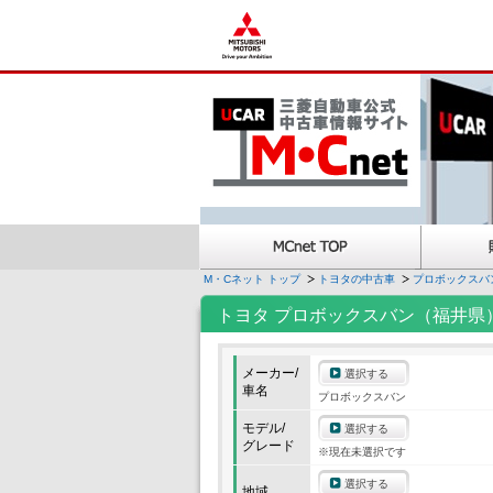
M・Cネット トップ
トヨタの中古車
プロボックスバ
トヨタ プロボックスバン（福井県
メーカー/
選択する
車名
プロボックスバン
モデル/
選択する
グレード
※現在未選択です
選択する
地域