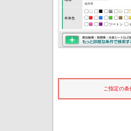
福井県
本体色
ツートン
ご指定の条