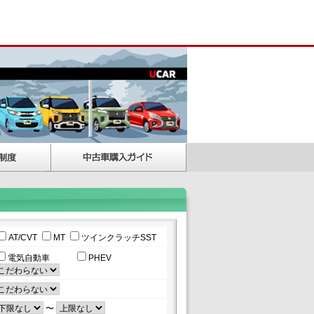
AT/CVT
MT
ツインクラッチSST
電気自動車
PHEV
〜