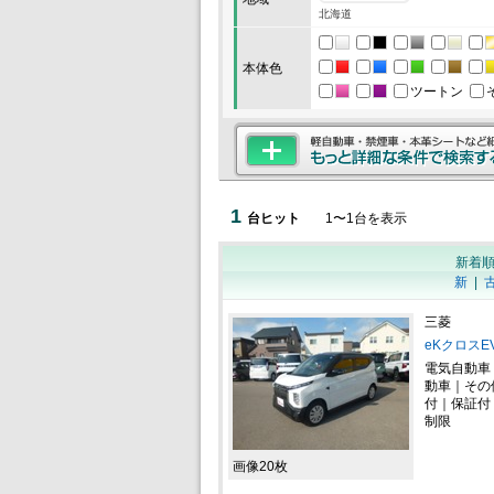
北海道
本体色
ツートン
1
台ヒット
1
〜
1
台を表示
新着
新
|
三菱
eKクロスE
電気自動車
動車｜その
付｜保証付
制限
画像20枚