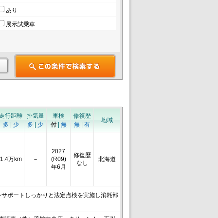
あり
展示試乗車
走行距離
排気量
車検
修復歴
地域
多
|
少
多
|
少
付
|
無
無
|
有
2027
修復歴
1.4万km
－
(R09)
北海道
なし
年6月
をサポートしっかりと法定点検を実施し消耗部