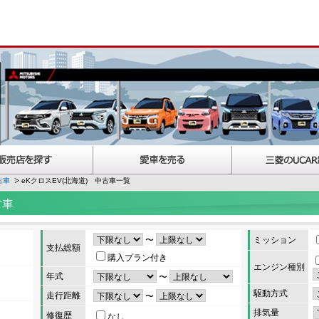
古車
eKクロスEV(北海道) 中古車一覧
古車
〜
ミッション
支払総額
購入プラン付き
エンジン種別
年式
〜
駆動方式
走行距離
〜
排気量
修復歴
なし