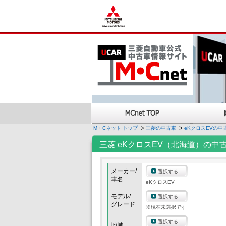
M・Cネット トップ
三菱の中古車
eKクロスEVの中
三菱 eKクロスEV（北海道）の中
メーカー/
選択する
車名
eKクロスEV
モデル/
選択する
グレード
※現在未選択です
選択する
地域