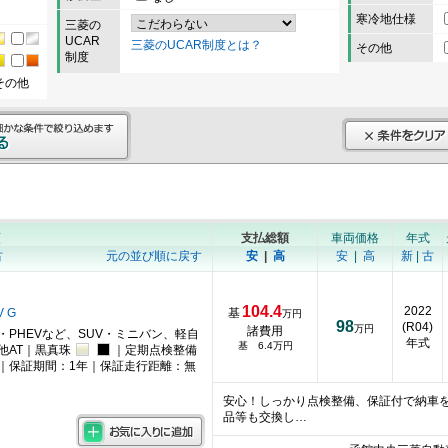
寒冷地仕様
三菱の
UCAR
三菱のUCAR制度とは？
その他
制度
その他
順
支払総額
車両価格
年式
古
元の並び順に戻す
安
|
高
安
|
高
新
|
古
104.4
2022
V G
基
万円
98
(R04)
万円
諸費用
・PHEVなど、SUV・ミニバン、軽自
年式
基 6.4万円
他AT｜黒真珠
｜定期点検整備
｜保証期間：1年｜保証走行距離：無
安心！しっかり点検整備、保証付で納車
品等も交換し…