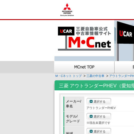
M・Cネット トップ
三菱の中古車
アウトランダーPH
三菱 アウトランダーPHEV（愛知
メーカー/
選択する
車名
アウトランダーPHEV
モデル/
選択する
グレード
※現在未選択です
選択する
地域