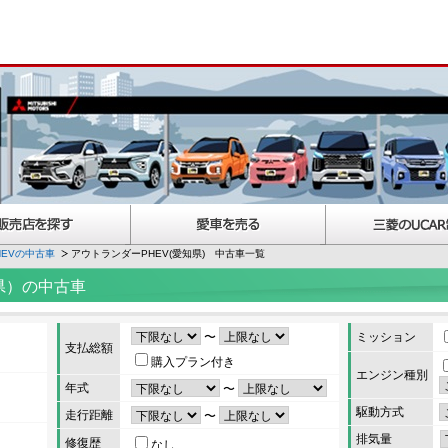
EVの中古車
アウトランダーPHEV(愛知県) 中古車一覧
県）の中古車
〜
ミッション
支払総額
購入プラン付き
エンジン種別
年式
〜
駆動方式
走行距離
〜
排気量
修復歴
なし