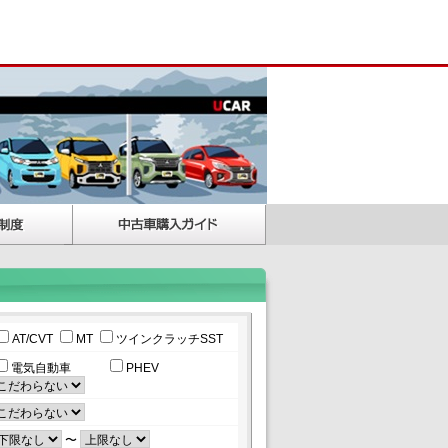
AT/CVT
MT
ツインクラッチSST
電気自動車
PHEV
〜