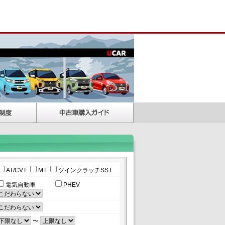
AT/CVT
MT
ツインクラッチSST
電気自動車
PHEV
〜