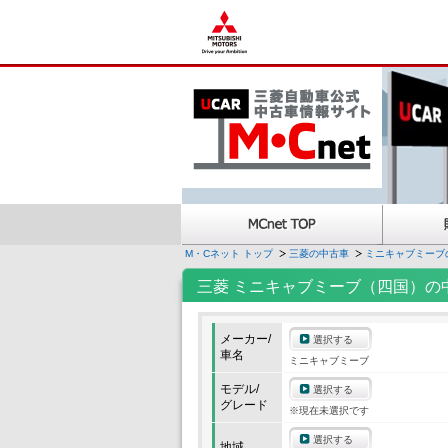
M・Cネット トップ
三菱の中古車
ミニキャブミーブ
三菱 ミニキャブミーブ（四国）の
メーカー/
選択する
車名
ミニキャブミーブ
モデル/
選択する
グレード
※現在未選択です
選択する
地域