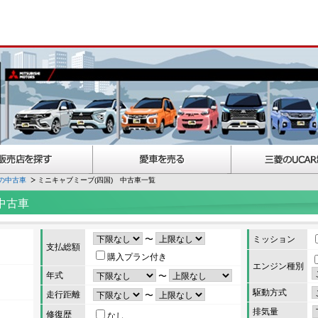
の中古車
ミニキャブミーブ(四国) 中古車一覧
中古車
〜
ミッション
支払総額
購入プラン付き
エンジン種別
年式
〜
駆動方式
走行距離
〜
排気量
修復歴
なし