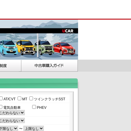
AT/CVT
MT
ツインクラッチSST
電気自動車
PHEV
〜