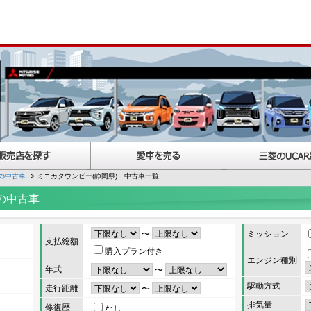
の中古車
ミニカタウンビー(静岡県) 中古車一覧
の中古車
〜
ミッション
支払総額
購入プラン付き
エンジン種別
年式
〜
駆動方式
走行距離
〜
排気量
修復歴
なし