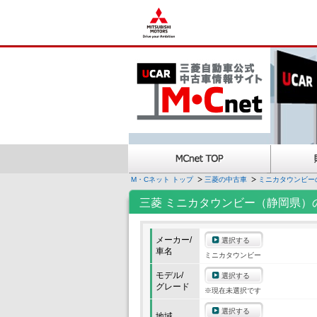
M・Cネット トップ
三菱の中古車
ミニカタウンビー
三菱 ミニカタウンビー（静岡県）
メーカー/
選択する
車名
ミニカタウンビー
モデル/
選択する
グレード
※現在未選択です
選択する
地域