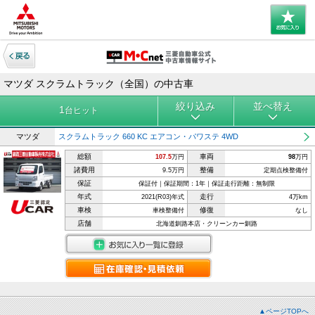
マツダ スクラムトラック（全国）の中古車
絞り込み
並べ替え
1
台ヒット
マツダ
スクラムトラック 660 KC エアコン・パワステ 4WD
総額
車両
107.5
万円
98
万円
諸費用
整備
9.5万円
定期点検整備付
保証
保証付｜保証期間：1年｜保証走行距離：無制限
年式
走行
2021(R03)年式
4万km
車検
修復
車検整備付
なし
店舗
北海道釧路本店・クリーンカー釧路
▲ページTOPへ