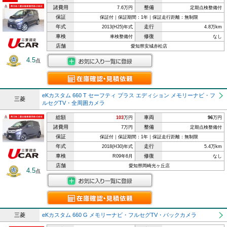
諸費用
整備
7.6万円
定期点検整備付
保証
保証付｜保証期間：1年｜保証走行距離：無制限
年式
走行
2013(H25)年式
4.8万km
車検
修復
車検整備付
なし
店舗
愛知県安城赤松店
4.5
点
eKカスタム 660 T セーフティ プラス エディション メモリーナビ・フ
三菱
ルセグTV・全周囲カメラ
総額
車両
103
万円
96
万円
諸費用
整備
7万円
定期点検整備付
保証
保証付｜保証期間：1年｜保証走行距離：無制限
年式
走行
2018(H30)年式
5.4万km
車検
修復
R09年6月
なし
店舗
愛知県岡崎光ヶ丘店
4.5
点
三菱
eKカスタム 660 G メモリーナビ・フルセグTV・バックカメラ