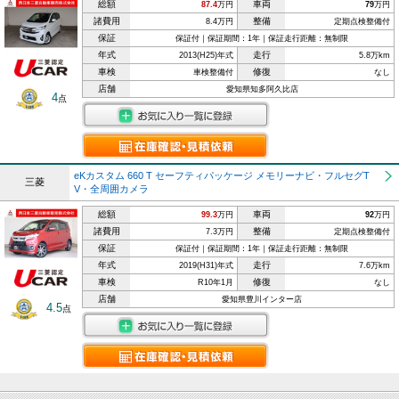
総額
車両
87.4
万円
79
万円
諸費用
整備
8.4万円
定期点検整備付
保証
保証付｜保証期間：1年｜保証走行距離：無制限
年式
走行
2013(H25)年式
5.8万km
車検
修復
車検整備付
なし
店舗
愛知県知多阿久比店
4
点
eKカスタム 660 T セーフティパッケージ メモリーナビ・フルセグT
三菱
V・全周囲カメラ
総額
車両
99.3
万円
92
万円
諸費用
整備
7.3万円
定期点検整備付
保証
保証付｜保証期間：1年｜保証走行距離：無制限
年式
走行
2019(H31)年式
7.6万km
車検
修復
R10年1月
なし
店舗
愛知県豊川インター店
4.5
点