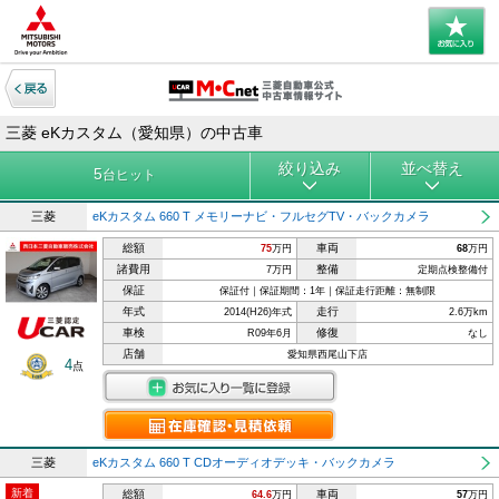
三菱 eKカスタム（愛知県）の中古車
絞り込み
並べ替え
5
台ヒット
三菱
eKカスタム 660 T メモリーナビ・フルセグTV・バックカメラ
総額
車両
75
万円
68
万円
諸費用
整備
7万円
定期点検整備付
保証
保証付｜保証期間：1年｜保証走行距離：無制限
年式
走行
2014(H26)年式
2.6万km
車検
修復
R09年6月
なし
店舗
愛知県西尾山下店
4
点
三菱
eKカスタム 660 T CDオーディオデッキ・バックカメラ
新着
総額
車両
64.6
万円
57
万円