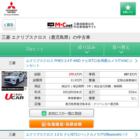
三菱 エクリプスクロス（鹿児島県）の中古車
絞り込み
並べ替え
2
台ヒット
エクリプスクロス PHEV 2.4 P 4WD ナビ/ETC/全周囲カメラ/TV/ACコ
三菱
ンセント
総額
車両
279.2
万円
267.3
万円
諸費用
整備
11.9万円
定期点検整備付
保証
保証付｜保証期間：1年｜保証走行距離：無制限
年式
走行
2021(R03)年式
3万km
車検
修復
車検整備付
なし
店舗
鹿児島県鹿児島本店・クリーンカー鹿児島
三菱
エクリプスクロス 1.5 G ナビ/ETC/バックカメラ/TV/Bluetooth/パド