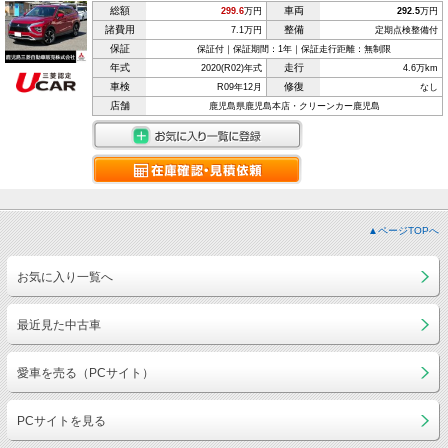
総額
車両
299.6
万円
292.5
万円
諸費用
整備
7.1万円
定期点検整備付
保証
保証付｜保証期間：1年｜保証走行距離：無制限
年式
走行
2020(R02)年式
4.6万km
車検
修復
R09年12月
なし
店舗
鹿児島県鹿児島本店・クリーンカー鹿児島
▲ページTOPへ
お気に入り一覧へ
最近見た中古車
愛車を売る（PCサイト）
PCサイトを見る