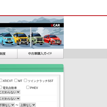
AT/CVT
MT
ツインクラッチSST
電気自動車
PHEV
〜