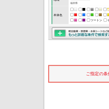
福井県
本体色
ツートン
ご指定の条