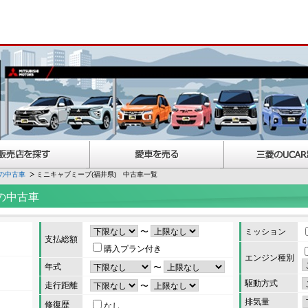
の中古車
ミニキャブミーブ(福井県) 中古車一覧
の中古車
〜
ミッション
支払総額
購入プラン付き
エンジン種別
年式
〜
駆動方式
走行距離
〜
排気量
修復歴
なし