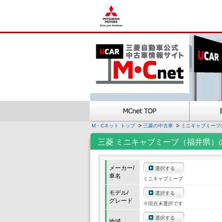
M・Cネット トップ
三菱の中古車
ミニキャブミーブ
三菱 ミニキャブミーブ（福井県）
メーカー/
選択する
車名
ミニキャブミーブ
モデル/
選択する
グレード
※現在未選択です
選択する
地域