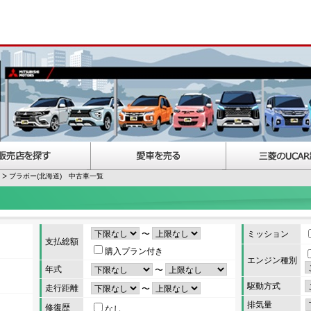
ブラボー(北海道) 中古車一覧
〜
ミッション
支払総額
購入プラン付き
エンジン種別
年式
〜
駆動方式
走行距離
〜
排気量
修復歴
なし