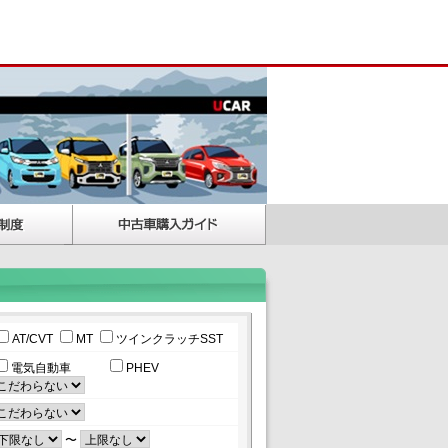
AT/CVT
MT
ツインクラッチSST
電気自動車
PHEV
〜