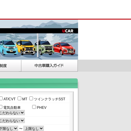
AT/CVT
MT
ツインクラッチSST
電気自動車
PHEV
〜