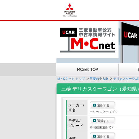
M・Cネット トップ
三菱の中古車
デリカスターワゴ
三菱 デリカスターワゴン（愛知県
メーカー/
選択する
車名
デリカスターワゴン
モデル/
選択する
グレード
※現在未選択です
選択する
地域