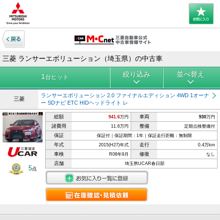
三菱 ランサーエボリューション（埼玉県）の中古車
絞り込み
並べ替え
1
台ヒット
ランサーエボリューション 2.0 ファイナルエディション 4WD 1オーナ
三菱
ー SDナビ ETC HIDヘッドライト レ
総額
車両
941.6
万円
930
万円
諸費用
整備
11.6万円
定期点検整備付
保証
保証付｜保証期間：1年｜保証走行距離：無制限
年式
走行
2015(H27)年式
0.4万km
車検
修復
R08年9月
なし
店舗
埼玉県UCAR春日部
5
点