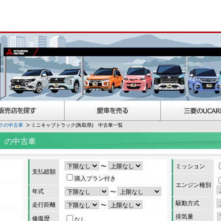
クの中古車
ミニキャブトラック(鳥取県) 中古車一覧
）の中古車
〜
ミッション
支払総額
購入プラン付き
エンジン種別
年式
〜
駆動方式
走行距離
〜
排気量
修復歴
なし