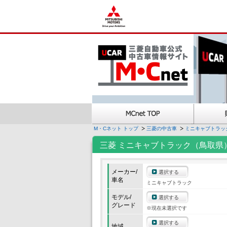
M・Cネット トップ
三菱の中古車
ミニキャブトラッ
三菱 ミニキャブトラック（鳥取県
メーカー/
選択する
車名
ミニキャブトラック
モデル/
選択する
グレード
※現在未選択です
選択する
地域