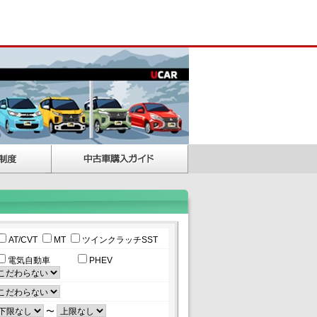
AT/CVT
MT
ツインクラッチSST
電気自動車
PHEV
〜