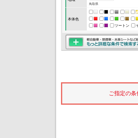
鳥取県
本体色
ツートン
ご指定の条