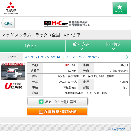
マツダ スクラムトラック（全国）の中古車
絞り込み
並べ替え
1
台ヒット
マツダ
スクラムトラック 660 KC エアコン・パワステ 4WD
総額
車両
107.5
万円
98
万円
諸費用
整備
9.5万円
定期点検整備付
保証
保証付｜保証期間：1年｜保証走行距離：無制限
年式
走行
2021(R03)年式
4万km
車検
修復
車検整備付
なし
店舗
北海道釧路本店・クリーンカー釧路
▲ページTOPへ