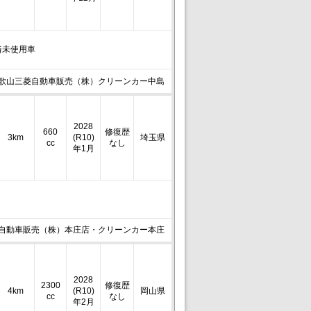
済未使用車
歌山三菱自動車販売（株）クリーンカー中島
2028
660
修復歴
3km
(R10)
埼玉県
cc
なし
年1月
自動車販売（株）本庄店・クリーンカー本庄
2028
2300
修復歴
4km
(R10)
岡山県
cc
なし
年2月