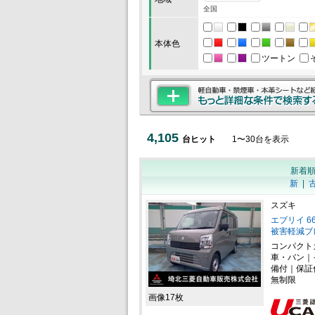
全国
本体色
ツートン
4,105
台ヒット
1
〜
30
台を表示
新着
新
|
スズキ
エブリイ 6
被害軽減ブ
コンパクト
車・バン｜
備付｜保証
無制限
画像17枚