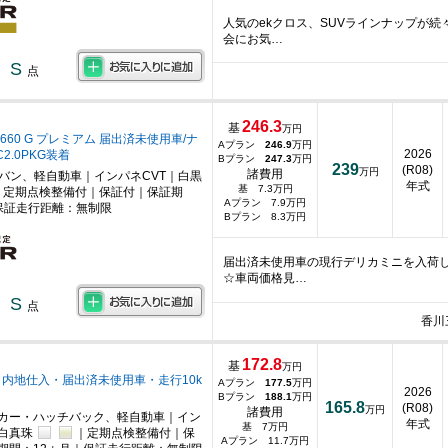
人気のekクロス、SUVラインナップが
会にお気…
S
点
246.3
基
万円
660 G プレミアム 届出済未使用車/ナ
Aプラン
246.9
万円
2026
2.0PKG装着
Bプラン
247.3
万円
239
(R08)
万円
諸費用
ニバン、軽自動車｜インパネCVT｜白黒
年式
基 7.3万円
｜定期点検整備付｜保証付｜保証期
Aプラン 7.9万円
保証走行距離：無制限
Bプラン 8.3万円
届出済未使用車の現行デリカミニを入荷
☆車両価格見…
S
点
香川
172.8
基
万円
660 内地仕入・届出済未使用車・走行10k
Aプラン
177.5
万円
2026
Bプラン
188.1
万円
165.8
(R08)
万円
諸費用
カー・ハッチバック、軽自動車｜イン
年式
基 7万円
｜白真珠
｜定期点検整備付｜保
Aプラン 11.7万円