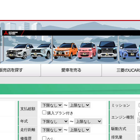
〜
ミッション
支払総額
購入プラン付き
エンジン種別
年式
〜
駆動方式
走行距離
〜
排気量
修復歴
なし