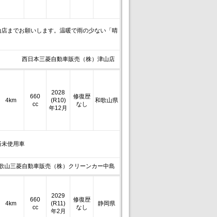
山店までお願いします。温暖で雨の少ない「晴
西日本三菱自動車販売（株）津山店
2028
660
修復歴
4km
(R10)
和歌山県
cc
なし
年12月
済未使用車
歌山三菱自動車販売（株）クリーンカー中島
2029
660
修復歴
4km
(R11)
静岡県
cc
なし
年2月