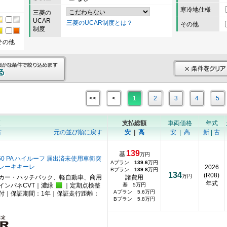
寒冷地仕様
三菱の
UCAR
三菱のUCAR制度とは？
その他
制度
その他
<<
<
1
2
3
4
5
順
支払総額
車両価格
年式
古
元の並び順に戻す
安
|
高
安
|
高
新
|
古
139
基
万円
60 PA ハイルーフ 届出済未使用車衝突
Aプラン
139.6
万円
レーキキーレ
2026
Bプラン
139.8
万円
134
(R08)
万円
カー・ハッチバック、軽自動車、商用
諸費用
年式
インパネCVT｜濃緑
｜定期点検整
基 5万円
Aプラン 5.6万円
付｜保証期間：1年｜保証走行距離：
Bプラン 5.8万円