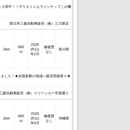
続々入荷中！！デリカミニもラインナップこの機
西日本三菱自動車販売（株）三刀屋店
2029
660
修復歴
2km
(R11)
香川県
cc
なし
年2月
しました！★全国多数の地域へ販売実績有り★
三菱自動車販売（株）クリーンカー空港通り
2029
660
修復歴
2km
(R11)
沖縄県
cc
なし
年6月