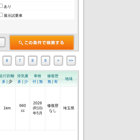
あり
展示試乗車
6
7
8
9
>
>>
走行距離
排気量
車検
修復歴
地域
多
|
少
多
|
少
付
|
無
無
|
有
2028
660
修復歴
1km
(R10)
埼玉県
cc
なし
年5月