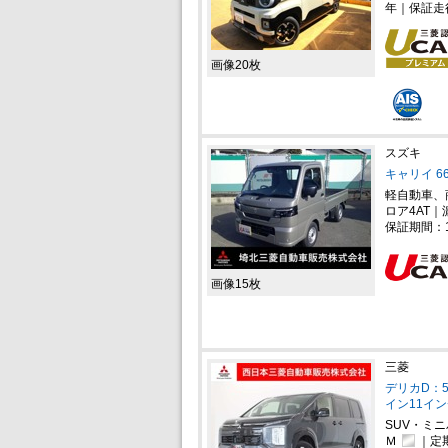
年｜保証走
画像20枚
スズキ
キャリイ 66
軽自動車、
ロア4AT｜
保証期間：
画像15枚
三菱
デリカD：5
イン11イ
SUV・ミ
Ｍ
｜定