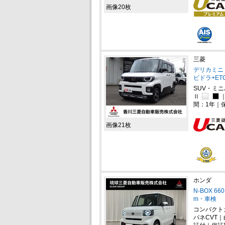
画像20枚
三菱
デリカミニ 
ビドラ+ETC
SUV・ミ
Ⅱ
間：1年｜
画像21枚
ホンダ
N-BOX 
m・車検
コンパクト
パネCVT