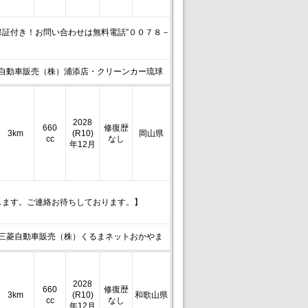
証付き！お問い合わせは無料電話”００７８－
自動車販売（株）浦添店・クリーンカー琉球
2028
660
修復歴
3km
(R10)
岡山県
cc
なし
年12月
します。ご連絡お待ちしております。】
三菱自動車販売（株）くるまネットおかやま
2028
660
修復歴
3km
(R10)
和歌山県
cc
なし
年12月