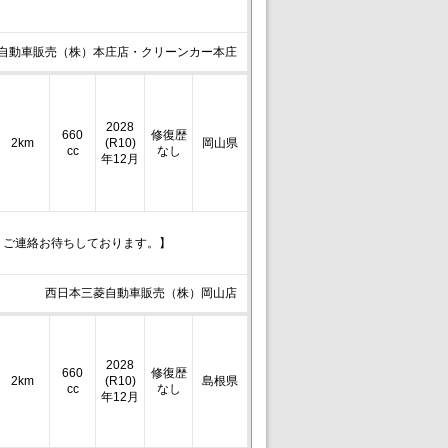
自動車販売（株）本庄店・クリーンカー本庄
2028
660
修復歴
2km
(R10)
岡山県
cc
なし
年12月
。ご連絡お待ちしております。】
西日本三菱自動車販売（株）岡山店
2028
660
修復歴
2km
(R10)
島根県
cc
なし
年12月