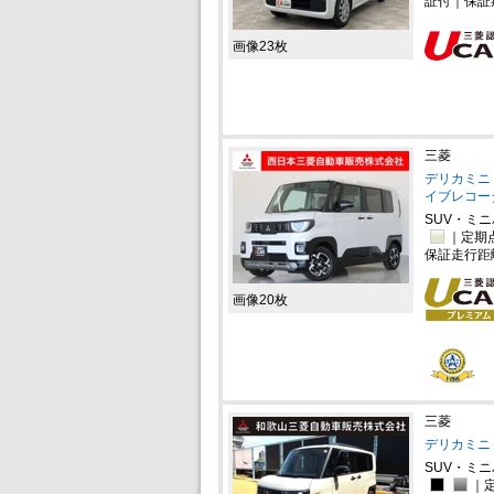
証付｜保証
画像23枚
三菱
デリカミニ 
イブレコー
SUV・ミ
｜定期
保証走行距
画像20枚
三菱
デリカミニ 
SUV・ミ
｜定