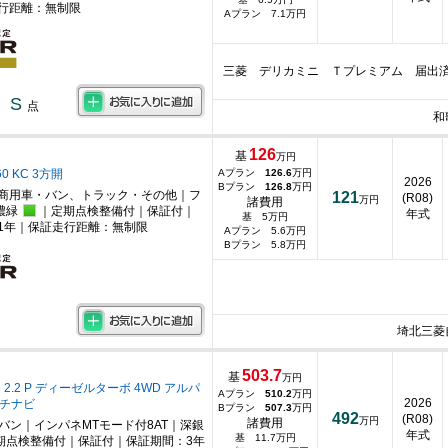
行距離：無制限
Aプラン 7.1万円
三菱 デリカミニ Ｔプレミアム 届出
S
点
和
126
基
万円
0 KC 3方開
Aプラン
126.6
万円
2026
Bプラン
126.8
万円
商用車・バン、トラック・その他｜フ
121
(R08)
万円
諸費用
濃緑
｜定期点検整備付｜保証付｜
年式
基 5万円
1年｜保証走行距離：無制限
Aプラン 5.6万円
Bプラン 5.8万円
埼北三菱
503.7
基
万円
 2.2 P ディーゼルターボ 4WD アルパ
Aプラン
510.2
万円
2026
ンチナビ
Bプラン
507.3
万円
492
(R08)
万円
諸費用
ニバン｜インパネMTモード付8AT｜深銀
年式
基 11.7万円
期点検整備付｜保証付｜保証期間：3年