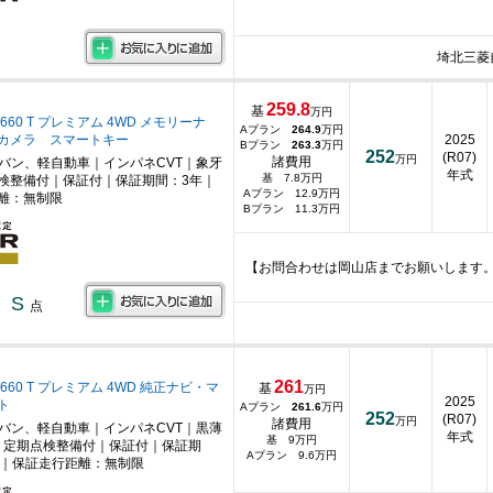
埼北三菱
259.8
基
万円
660 T プレミアム 4WD メモリーナ
Aプラン
264.9
万円
カメラ スマートキー
2025
Bプラン
263.3
万円
252
(R07)
万円
諸費用
ニバン、軽自動車｜インパネCVT｜象牙
年式
基 7.8万円
検整備付｜保証付｜保証期間：3年｜
Aプラン 12.9万円
離：無制限
Bプラン 11.3万円
【お問合わせは岡山店までお願いします
S
点
261
660 T プレミアム 4WD 純正ナビ・マ
基
万円
2025
ト
Aプラン
261.6
万円
252
(R07)
万円
諸費用
ニバン、軽自動車｜インパネCVT｜黒薄
年式
基 9万円
｜定期点検整備付｜保証付｜保証期
Aプラン 9.6万円
月｜保証走行距離：無制限