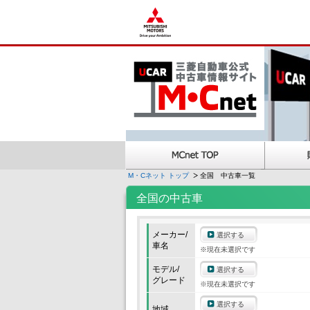
M・Cネット トップ
全国 中古車一覧
全国の中古車
メーカー/
選択する
車名
※現在未選択です
モデル/
選択する
グレード
※現在未選択です
選択する
地域