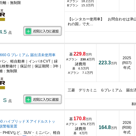
Aプラン 18.2万円
距離：無制限
Bプラン 15.3万円
【レンタカー使用車】 お問合わせは津
れの国」で大…
4.5
点
229.8
基
660 G プレミアム 届出済未使用車
万円
2025
Aプラン
230.4
万円
ニバン、軽自動車｜インパネCVT｜緑
223.3
(R07)
万円
諸費用
点検整備付｜保証付｜保証期間：3年｜
年式
基 6.5万円
離：無制限
Aプラン 7.1万円
三菱 デリカミニ Ｇプレミアム 届出
S
点
和
170.8
基
万円
60 ハイブリッド X アイドルストッ
2026
Aプラン
171.7
万円
脱警報装置
164.8
(R08)
万円
諸費用
年式
・PHEVなど、SUV・ミニバン、軽自
基 6万円