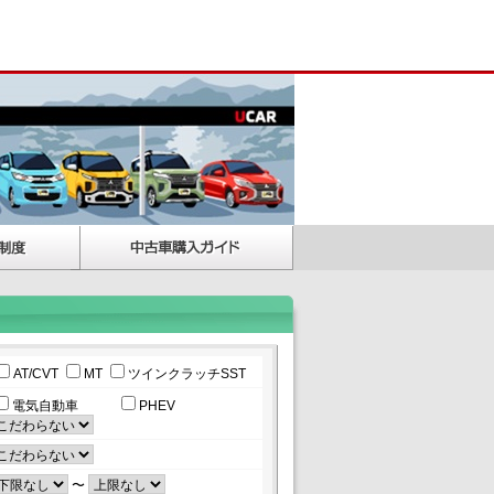
AT/CVT
MT
ツインクラッチSST
電気自動車
PHEV
〜