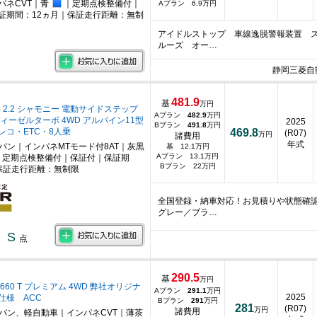
パネCVT｜青
｜定期点検整備付｜
Aプラン 6.9万円
証期間：12ヵ月｜保証走行距離：無制
アイドルストップ 車線逸脱警報装置 
ルーズ オー…
静岡三菱自
481.9
基
万円
 2.2 シャモニー 電動サイドステップ
Aプラン
482.9
万円
ィーゼルターボ 4WD アルパイン11型
2025
Bプラン
491.8
万円
レコ・ETC・8人乗
469.8
(R07)
万円
諸費用
年式
ニバン｜インパネMTモード付8AT｜灰黒
基 12.1万円
Aプラン 13.1万円
｜定期点検整備付｜保証付｜保証期
Bプラン 22万円
保証走行距離：無制限
全国登録・納車対応！お見積りや状態確
グレー／ブラ…
S
点
290.5
基
万円
660 T プレミアム 4WD 弊社オリジナ
Aプラン
291.1
万円
2025
仕様 ACC
Bプラン
291
万円
281
(R07)
万円
諸費用
ニバン、軽自動車｜インパネCVT｜薄茶