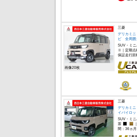
三菱
デリカミニ 
ビ 全周囲
SUV・ミ
Ⅱ｜定期点
保証走行距
画像20枚
三菱
デリカミニ 
イパイロッ
SUV・ミ
茶
間：36ヵ