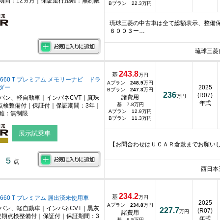
期間：12ヵ月｜保証走行距離：無制限
Bプラン 22.3万円
琉球三菱の中古車は全て総額表示、整備保
６００３ー…
琉球三菱
243.8
基
万円
660 T プレミアム メモリーナビ ドラ
Aプラン
248.9
万円
ダー
2025
Bプラン
247.3
万円
236
(R07)
万円
諸費用
ニバン、軽自動車｜インパネCVT｜真珠
年式
基 7.8万円
点検整備付｜保証付｜保証期間：3年｜
Aプラン 12.9万円
離：無制限
Bプラン 11.3万円
展示試乗車
【お問合わせはＵＣＡＲ倉敷までお願い
5
点
西日本
234.2
基
660 T プレミアム 届出済未使用車
万円
2025
Aプラン
234.8
万円
ニバン、軽自動車｜インパネCVT｜黒灰
227.7
(R07)
万円
諸費用
期点検整備付｜保証付｜保証期間：3
年式
基 6.5万円