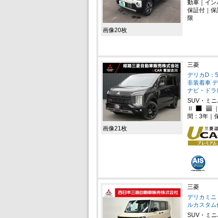
動車｜イン
保証付｜保
限
画像20枚
三菱
デリカD：5
非装着車 デ
ナビ・ドラ
SUV・ミ
Ⅱ
間：3年｜
画像21枚
三菱
デリカミニ 
ルカスタム
SUV・ミ