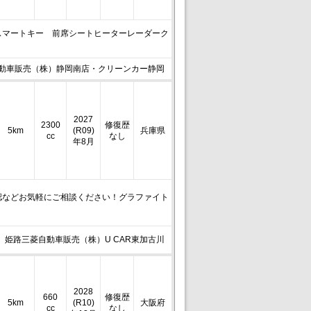
スマートキー 前席シートヒーターレーダーク
動車販売（株）静岡南店・クリーンカー静岡
2027
2300
修復歴
5km
(R09)
兵庫県
cc
なし
年8月
認などお気軽にご相談ください！グラファイト
姫路三菱自動車販売（株）U CAR東加古川
2028
660
修復歴
5km
(R10)
大阪府
cc
なし