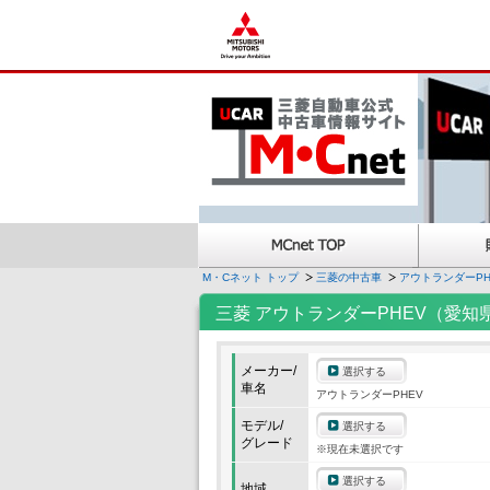
M・Cネット トップ
三菱の中古車
アウトランダーPH
三菱 アウトランダーPHEV（愛知
メーカー/
選択する
車名
アウトランダーPHEV
モデル/
選択する
グレード
※現在未選択です
選択する
地域