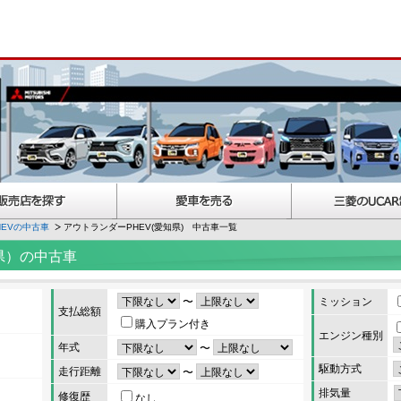
EVの中古車
アウトランダーPHEV(愛知県) 中古車一覧
県）の中古車
〜
ミッション
支払総額
購入プラン付き
エンジン種別
年式
〜
駆動方式
走行距離
〜
排気量
修復歴
なし