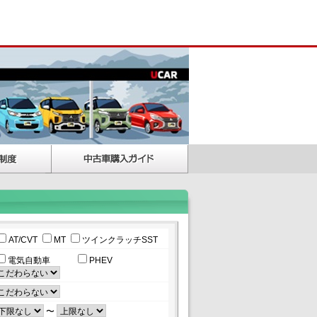
AT/CVT
MT
ツインクラッチSST
電気自動車
PHEV
〜