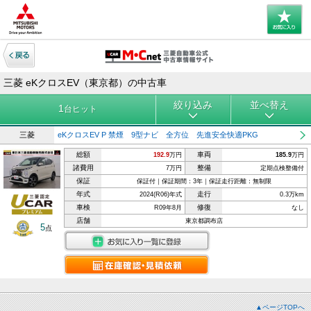
三菱 eKクロスEV（東京都）の中古車
絞り込み
並べ替え
1
台ヒット
三菱
eKクロスEV P 禁煙 9型ナビ 全方位 先進安全快適PKG
総額
車両
192.9
万円
185.9
万円
諸費用
整備
7万円
定期点検整備付
保証
保証付｜保証期間：3年｜保証走行距離：無制限
年式
走行
2024(R06)年式
0.3万km
車検
修復
R09年8月
なし
店舗
東京都調布店
5
点
▲ページTOPへ