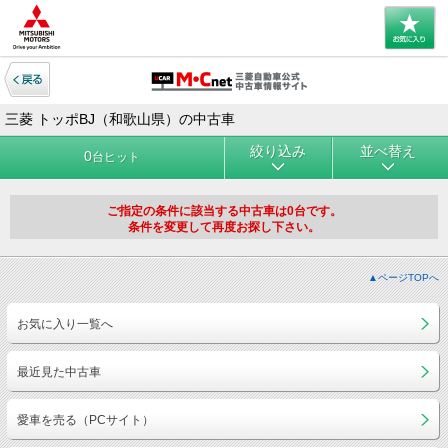
三菱 トッポBJ（和歌山県）の中古車
絞り込み
並べ替え
0
台ヒット
ご指定の条件に該当する中古車は0台です。
条件を変更して再度お探し下さい。
▲ページTOPへ
お気に入り一覧へ
最近見た中古車
愛車を売る（PCサイト）