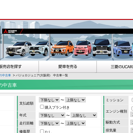
の中古車
パジェロジュニア(大阪府) 中古車一覧
の中古車
〜
ミッション
支払総額
購入プラン付き
エンジン種別
年式
〜
駆動方式
走行距離
〜
排気量
修復歴
なし