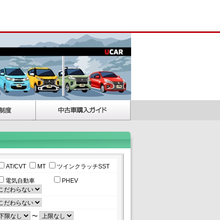
AT/CVT
MT
ツインクラッチSST
電気自動車
PHEV
〜