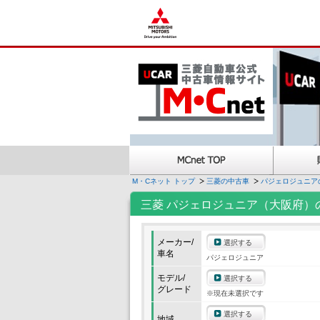
M・Cネット トップ
三菱の中古車
パジェロジュニア
三菱 パジェロジュニア（大阪府）
メーカー/
選択する
車名
パジェロジュニア
モデル/
選択する
グレード
※現在未選択です
選択する
地域