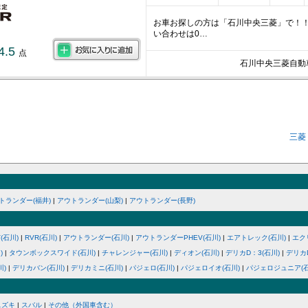
お車お探しの方は「石川中央三菱」で！
い合わせは0…
4.5
点
石川中央三菱自動
三菱
トランダー(福井)
|
アウトランダー(山梨)
|
アウトランダー(長野)
(石川)
|
RVR(石川)
|
アウトランダー(石川)
|
アウトランダーPHEV(石川)
|
エアトレック(石川)
|
エク
)
|
タウンボックスワイド(石川)
|
チャレンジャー(石川)
|
ディオン(石川)
|
デリカD：3(石川)
|
デリカD
川)
|
デリカバン(石川)
|
デリカミニ(石川)
|
パジェロ(石川)
|
パジェロイオ(石川)
|
パジェロジュニア(石
スズキ
|
スバル
|
その他（外国車含む）