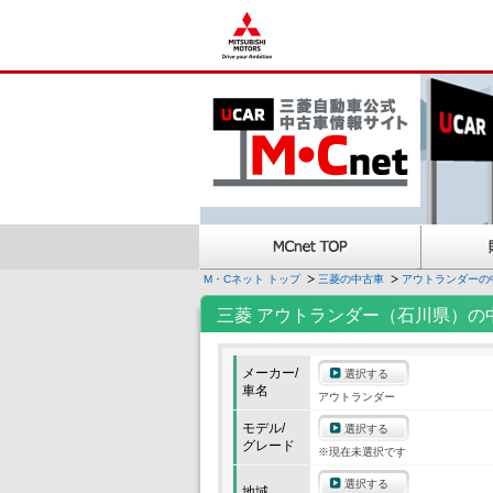
M・Cネット トップ
三菱の中古車
アウトランダーの
三菱 アウトランダー（石川県）の
メーカー/
選択する
車名
アウトランダー
モデル/
選択する
グレード
※現在未選択です
選択する
地域