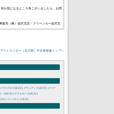
！何か気になるところ等ございましたら、お問
車販売（株）金沢北店・クリーンカー金沢北
 アウトランダー（石川県）中古車検索トップへ
リプスクロス(石川)
|
グランディス(石川)
|
ジープ
：5(石川)
|
デリカカーゴ(石川)
|
川)
|
パジェロミニ(石川)