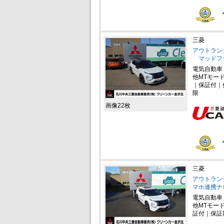
三菱
アウトランダー
マッドフ
電気自動車
他MTモー
｜保証付｜
限
画像22枚
三菱
アウトランダー
マホ連携ナ
電気自動車
他MTモー
証付｜保証