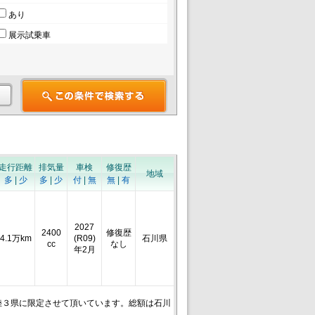
あり
展示試乗車
走行距離
排気量
車検
修復歴
地域
多
|
少
多
|
少
付
|
無
無
|
有
2027
2400
修復歴
4.1万km
(R09)
石川県
cc
なし
年2月
陸３県に限定させて頂いています。総額は石川