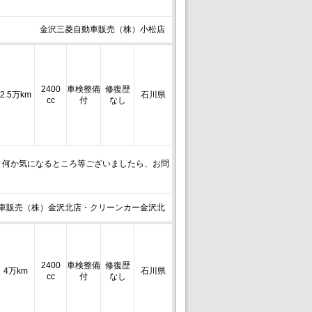
金沢三菱自動車販売（株）小松店
2400
車検整備
修復歴
2.5万km
石川県
cc
付
なし
！何か気になるところ等ございましたら、お問
車販売（株）金沢北店・クリーンカー金沢北
2400
車検整備
修復歴
4万km
石川県
cc
付
なし