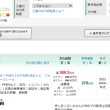
寒冷地仕様
三菱の
UCAR
三菱のUCAR制度とは？
その他
制度
その他
順
支払総額
車両価格
年式
古
元の並び順に戻す
安
|
高
安
|
高
新
|
古
389.3
基
万円
 PHEV 2.4 P 4WD 純正ナビ フル
Aプラン
389.9
万円
2022
ルーフレール
Bプラン
390.2
万円
379
(R04)
万円
諸費用
・PHEVなど、SUV・ミニバン｜その
年式
基 10.3万円
｜定期点検整備付｜保証付｜保証期
Aプラン 10.9万円
保証走行距離：無制限
Bプラン 11.2万円
申し訳ございませんが当社での販売は北
県内での登録…