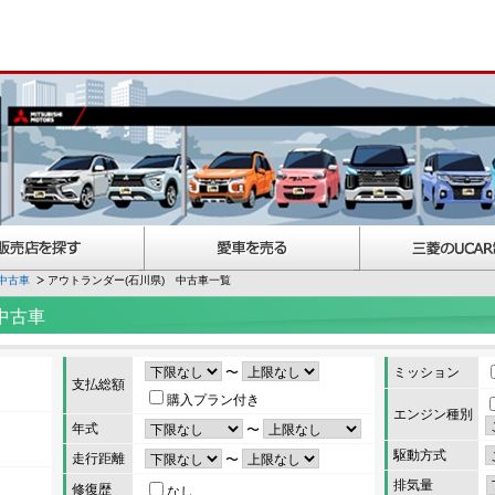
中古車
アウトランダー(石川県) 中古車一覧
中古車
〜
ミッション
支払総額
購入プラン付き
エンジン種別
年式
〜
駆動方式
走行距離
〜
排気量
修復歴
なし