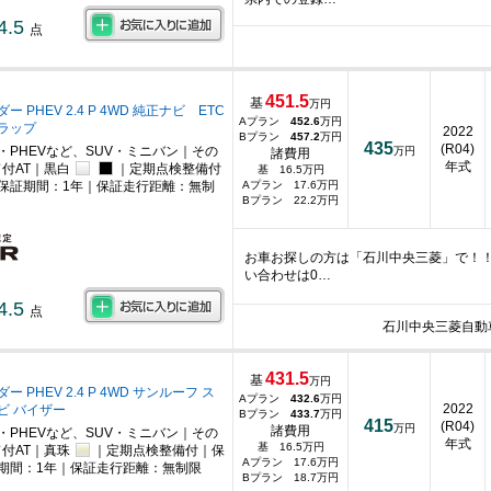
4.5
点
451.5
基
万円
 PHEV 2.4 P 4WD 純正ナビ ETC
Aプラン
452.6
万円
ラップ
2022
Bプラン
457.2
万円
435
(R04)
・PHEVなど、SUV・ミニバン｜その
万円
諸費用
年式
ド付AT｜黒白
｜定期点検整備付
基 16.5万円
保証期間：1年｜保証走行距離：無制
Aプラン 17.6万円
Bプラン 22.2万円
お車お探しの方は「石川中央三菱」で！
い合わせは0…
4.5
点
石川中央三菱自動
431.5
基
万円
 PHEV 2.4 P 4WD サンルーフ ス
Aプラン
432.6
万円
2022
ビ バイザー
Bプラン
433.7
万円
415
(R04)
万円
諸費用
・PHEVなど、SUV・ミニバン｜その
年式
基 16.5万円
ド付AT｜真珠
｜定期点検整備付｜保
Aプラン 17.6万円
期間：1年｜保証走行距離：無制限
Bプラン 18.7万円