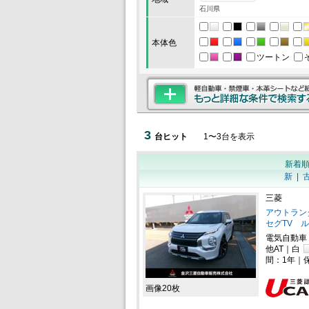
石川県
本体色
ツートン
3
台ヒット
1
〜
3
台を表示
新着
新
|
三菱
アウトランダー
セグTV 
電気自動車
他AT｜白
間：1年｜
画像20枚