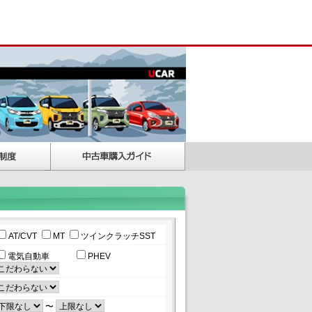
AT/CVT
MT
ツインクラッチSST
電気自動車
PHEV
〜