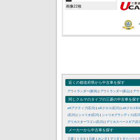
画像22枚
近くの都道府県から中古車を探す
アウトランダー(新潟)
|
アウトランダー(富山)
|
アウ
同じクルマのタイプの三菱の中古車を探す
eKアクティブ(石川)
|
eKクロス(石川)
|
eKクロスEV
(石川)
|
シャリオ(石川)
|
シャリオグランディス(石川
デリカスターワゴン(石川)
|
デリカスペースギア(石
メーカーから中古車を探す
三菱
|
トヨタ
|
日産
|
ホンダ
|
マツダ
|
ダイハツ
|