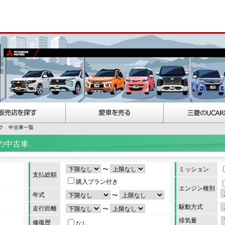
ク 中古車一覧
の中古車
〜
ミッション
支払総額
購入プラン付き
エンジン種別
年式
〜
駆動方式
走行距離
〜
排気量
修復歴
なし