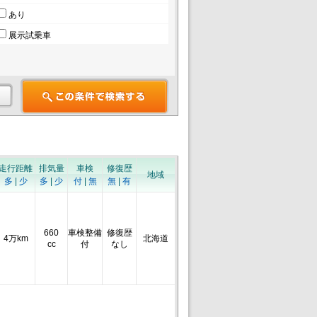
あり
展示試乗車
走行距離
排気量
車検
修復歴
地域
多
|
少
多
|
少
付
|
無
無
|
有
660
車検整備
修復歴
4万km
北海道
cc
付
なし