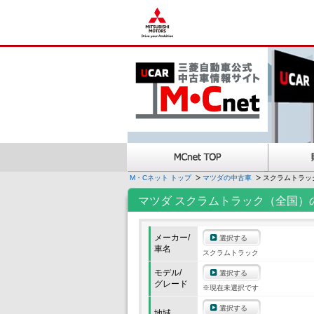
M・Cネット トップ
マツダの中古車
スクラムトラッ
マツダ スクラムトラック（全国）
メーカー/
選択する
車名
スクラムトラック
モデル/
選択する
グレード
※現在未選択です
選択する
地域