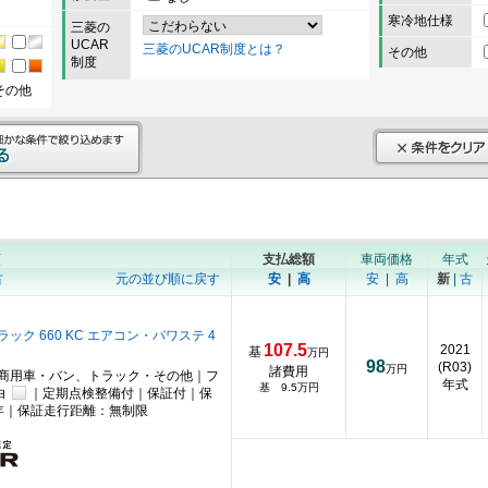
寒冷地仕様
三菱の
UCAR
三菱のUCAR制度とは？
その他
制度
その他
順
支払総額
車両価格
年式
古
元の並び順に戻す
安
|
高
安
|
高
新
|
古
ック 660 KC エアコン・パワステ 4
107.5
2021
基
万円
98
(R03)
万円
諸費用
商用車・バン、トラック・その他｜フ
年式
基 9.5万円
白
｜定期点検整備付｜保証付｜保
年｜保証走行距離：無制限