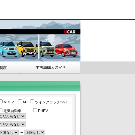
AT/CVT
MT
ツインクラッチSST
電気自動車
PHEV
〜