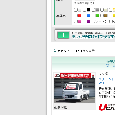
※現在未選択です
本体色
ツートン
1
台ヒット
1
〜
1
台を表示
新着
新
|
マツダ
スクラムトラ
WD
軽自動車、
ロア3AT｜
証期間：1
画像14枚