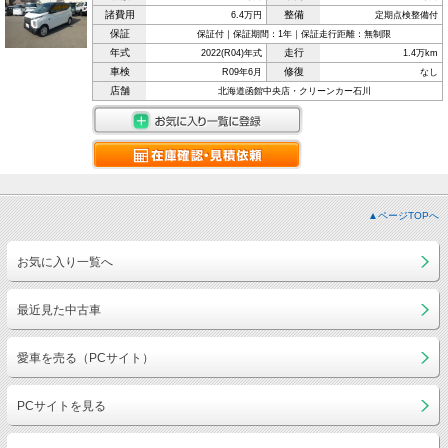
諸費用
整備
6.4万円
定期点検整備付
保証
保証付｜保証期間：1年｜保証走行距離：無制限
年式
走行
2022(R04)年式
1.4万km
車検
修復
R09年6月
なし
店舗
北海道函館中央店・クリーンカー石川
▲ページTOPへ
お気に入り一覧へ
最近見た中古車
愛車を売る（PCサイト）
PCサイトを見る