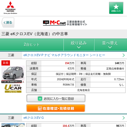
三菱 eKクロスEV（北海道）の中古車
絞り込み
並べ替え
2
台ヒット
三菱
eKクロスEV P ナビ マルチアラウンドモニター シートヒー
新着
総額
車両
154
万円
148
万円
諸費用
整備
6万円
定期点検整備付
保証
保証付｜保証期間：3年｜保証走行距離：無制限
年式
走行
2024(R06)年式
0.7万km
車検
修復
R09年7月
なし
店舗
北海道南店
三菱
eKクロスEV G
総額
車両
104.4
万円
98
万円