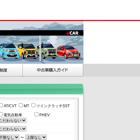
AT/CVT
MT
ツインクラッチSST
電気自動車
PHEV
〜