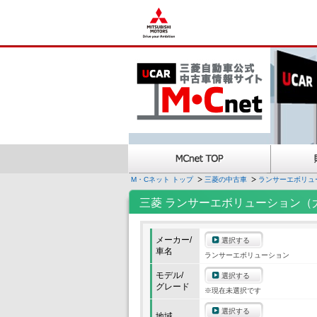
M・Cネット トップ
三菱の中古車
ランサーエボリュ
三菱 ランサーエボリューション（
メーカー/
選択する
車名
ランサーエボリューション
モデル/
選択する
グレード
※現在未選択です
選択する
地域