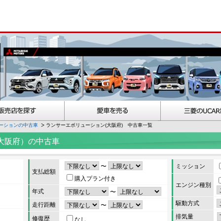
ーションの中古車
ランサーエボリューション(大阪府) 中古車一覧
大阪府）の中古車
〜
ミッション
支払総額
購入プラン付き
エンジン種別
年式
〜
駆動方式
走行距離
〜
排気量
修復歴
なし