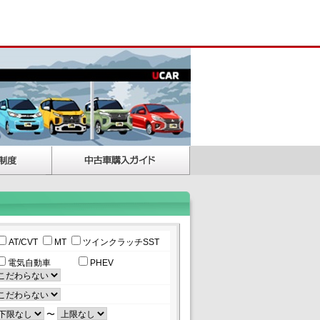
AT/CVT
MT
ツインクラッチSST
電気自動車
PHEV
〜