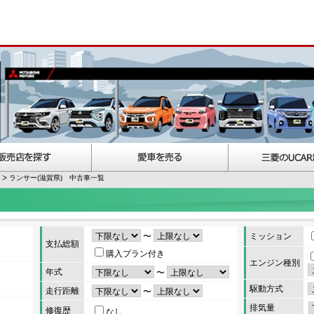
ランサー(滋賀県) 中古車一覧
〜
ミッション
支払総額
購入プラン付き
エンジン種別
年式
〜
駆動方式
走行距離
〜
排気量
修復歴
なし