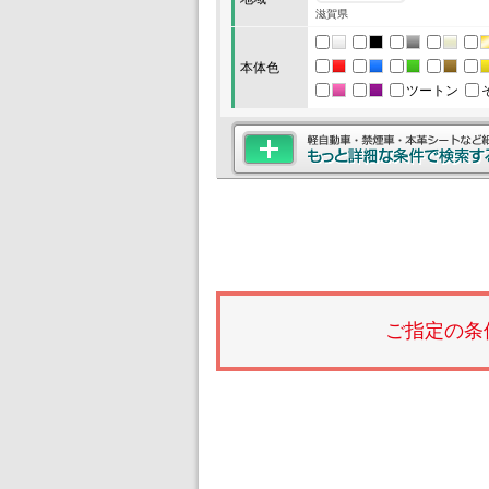
滋賀県
本体色
ツートン
ご指定の条