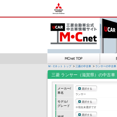
M・Cネット トップ
三菱の中古車
ランサーの中古車
三菱 ランサー（滋賀県）の中古車
メーカー/
選択する
車名
ランサー
モデル/
選択する
グレード
※現在未選択です
選択する
地域