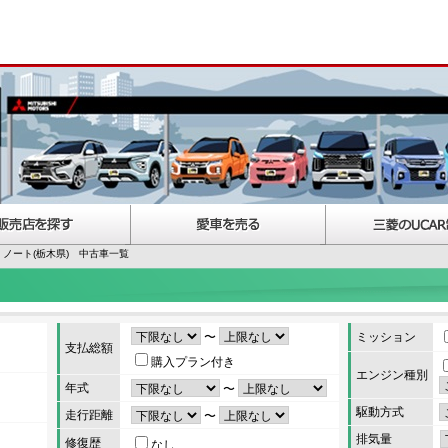
ノート(栃木県) 中古車一覧
〜
ミッション
支払総額
購入プラン付き
エンジン種別
年式
〜
駆動方式
走行距離
〜
排気量
修復歴
なし