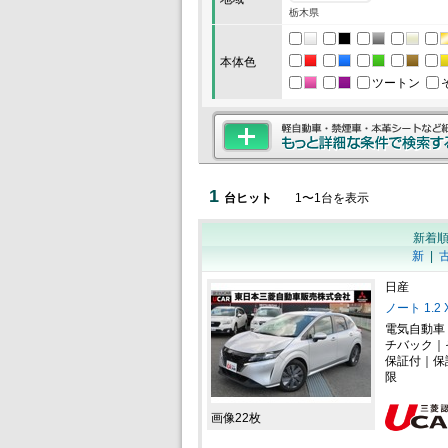
栃木県
本体色
ツートン
1
台ヒット
1
〜
1
台を表示
新着
新
|
日産
ノート 1.
電気自動車
チバック｜
保証付｜保
限
画像22枚