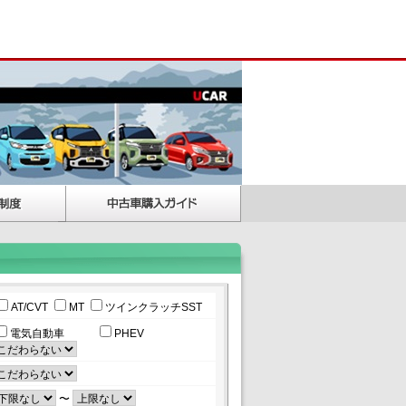
AT/CVT
MT
ツインクラッチSST
電気自動車
PHEV
〜