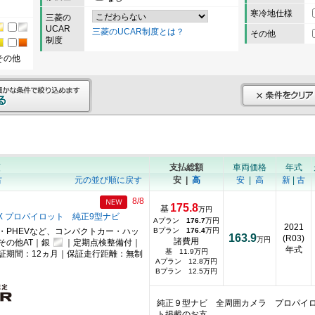
寒冷地仕様
三菱の
UCAR
三菱のUCAR制度とは？
その他
制度
その他
順
支払総額
車両価格
年式
古
元の並び順に戻す
安
|
高
安
|
高
新
|
古
8/8
175.8
基
万円
2 X プロパイロット 純正9型ナビ
Aプラン
176.7
万円
2021
・PHEVなど、コンパクトカー・ハッ
Bプラン
176.4
万円
163.9
(R03)
万円
諸費用
その他AT｜銀
｜定期点検整備付｜
年式
基 11.9万円
証期間：12ヵ月｜保証走行距離：無制
Aプラン 12.8万円
Bプラン 12.5万円
純正９型ナビ 全周囲カメラ プロパイ
ト掲載のお支…