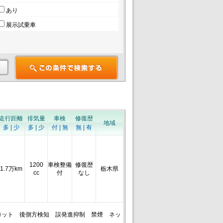
あり
展示試乗車
走行距離
排気量
車検
修復歴
地域
多
|
少
多
|
少
付
|
無
無
|
有
1200
車検整備
修復歴
1.7万km
栃木県
cc
付
なし
ロット 後側方検知 誤発進抑制 禁煙 ネッ