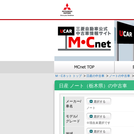
M・Cネット トップ
日産の中古車
ノートの中古車
日産 ノート（栃木県）の中古車
メーカー/
選択する
車名
ノート
モデル/
選択する
グレード
※現在未選択です
選択する
地域