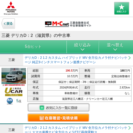
三菱 デリカD：2（滋賀県）の中古車
絞り込み
並べ替え
5
台ヒット
デリカD：2 1.2 カスタム ハイブリッド MV 全方位カメラ付ナビパッケ
三菱
ージ 純正9インチスマートフォン連携ナビゲーシ
総額
車両
190.5
万円
180
万円
諸費用
整備
10.5万円
定期点検整備付
保証
保証付｜保証期間：3年｜保証走行距離：無制限
年式
走行
2024(R06)年式
2.8万km
車検
修復
車検整備付
なし
店舗
滋賀県近江八幡店・クリーンカー近江八幡
5
点
デリカD：2 1.2 カスタム ハイブリッド MV 全方位カメラ付ナビパッケ
三菱
ージ スマホ連携ナビ全方位カメラETC両側電動ス