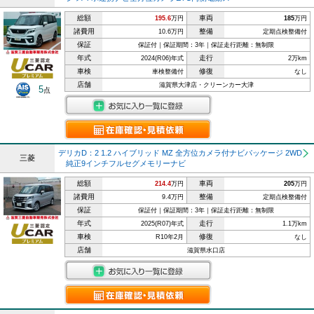
総額
車両
195.6
万円
185
万円
諸費用
整備
10.6万円
定期点検整備付
保証
保証付｜保証期間：3年｜保証走行距離：無制限
年式
走行
2024(R06)年式
2万km
車検
修復
車検整備付
なし
店舗
滋賀県大津店・クリーンカー大津
5
点
デリカD：2 1.2 ハイブリッド MZ 全方位カメラ付ナビパッケージ 2WD
三菱
純正9インチフルセグメモリーナビ
総額
車両
214.4
万円
205
万円
諸費用
整備
9.4万円
定期点検整備付
保証
保証付｜保証期間：3年｜保証走行距離：無制限
年式
走行
2025(R07)年式
1.1万km
車検
修復
R10年2月
なし
店舗
滋賀県水口店