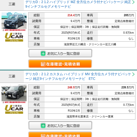
デリカD：2 1.2 ハイブリッド MZ 全方位カメラ付ナビパッケージ 純正
三菱
9インチフルセグメモリーナビ
総額
車両
214.4
万円
205
万円
諸費用
整備
9.4万円
定期点検整備付
保証
保証付｜保証期間：3年｜保証走行距離：無制限
年式
走行
2025(R07)年式
0.9万km
車検
修復
R10年2月
なし
店舗
滋賀県近江八幡店・クリーンカー近江八幡
デリカD：2 1.2 カスタム ハイブリッド MV 全方位カメラ付ナビパッケ
三菱
ージ 純正9インチフルセグメモリーナビ ETC
総額
車両
248.9
万円
239.5
万円
諸費用
整備
9.4万円
定期点検整備付
保証
保証付｜保証期間：3年｜保証走行距離：無制限
年式
走行
2025(R07)年式
0.7万km
車検
修復
R10年2月
なし
店舗
滋賀県本社栗東店・クリーンカー栗東