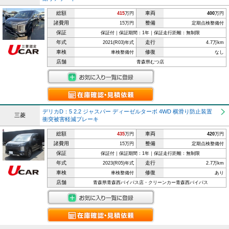
総額
車両
415
万円
400
万円
諸費用
整備
15万円
定期点検整備付
保証
保証付｜保証期間：1年｜保証走行距離：無制限
年式
走行
2021(R03)年式
4.7万km
車検
修復
車検整備付
なし
店舗
青森県むつ店
デリカD：5 2.2 ジャスパー ディーゼルターボ 4WD 横滑り防止装置
三菱
衝突被害軽減ブレーキ
総額
車両
435
万円
420
万円
諸費用
整備
15万円
定期点検整備付
保証
保証付｜保証期間：1年｜保証走行距離：無制限
年式
走行
2023(R05)年式
2.7万km
車検
修復
車検整備付
あり
店舗
青森県青森西バイパス店・クリーンカー青森西バイパス