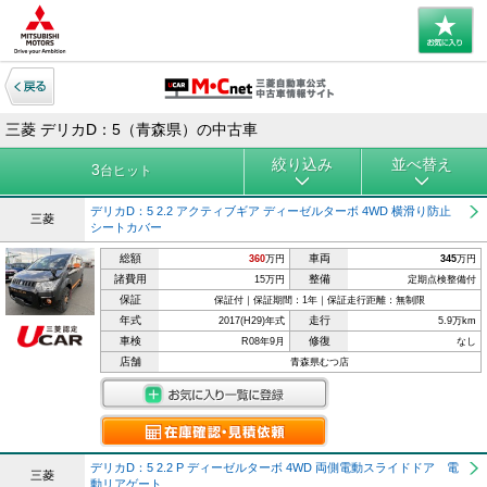
三菱 デリカD：5（青森県）の中古車
絞り込み
並べ替え
3
台ヒット
デリカD：5 2.2 アクティブギア ディーゼルターボ 4WD 横滑り防止
三菱
シートカバー
総額
車両
360
万円
345
万円
諸費用
整備
15万円
定期点検整備付
保証
保証付｜保証期間：1年｜保証走行距離：無制限
年式
走行
2017(H29)年式
5.9万km
車検
修復
R08年9月
なし
店舗
青森県むつ店
デリカD：5 2.2 P ディーゼルターボ 4WD 両側電動スライドドア 電
三菱
動リアゲート