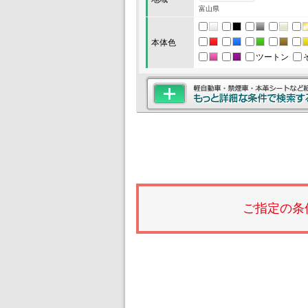
富山県
本体色
ツートン
ご指定の条