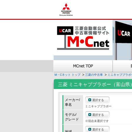
M・Cネット トップ
三菱の中古車
ミニキャブブラボ
三菱 ミニキャブブラボー（富山県
メーカー/
選択する
車名
ミニキャブブラボー
モデル/
選択する
グレード
※現在未選択です
選択する
地域