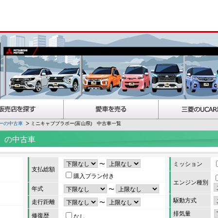
ーの中古車
ミニキャブブラボー(富山県) 中古車一覧
）の中古車
〜
ミッション
支払総額
購入プラン付き
エンジン種別
年式
〜
駆動方式
走行距離
〜
排気量
修復歴
なし