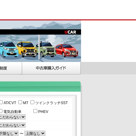
AT/CVT
MT
ツインクラッチSST
電気自動車
PHEV
〜