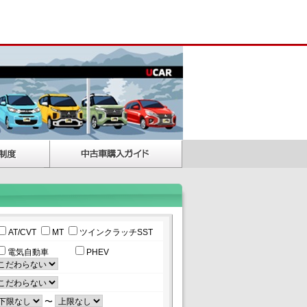
AT/CVT
MT
ツインクラッチSST
電気自動車
PHEV
〜