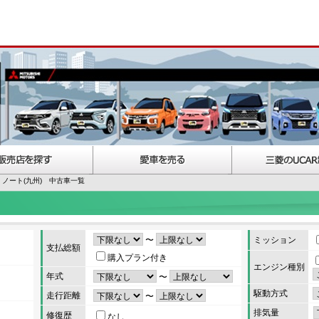
ノート(九州) 中古車一覧
〜
ミッション
支払総額
購入プラン付き
エンジン種別
年式
〜
駆動方式
走行距離
〜
排気量
修復歴
なし