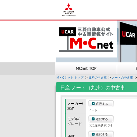
M・Cネット トップ
日産の中古車
ノートの中古車
日産 ノート（九州）の中古車
メーカー/
選択する
車名
ノート
モデル/
選択する
グレード
※現在未選択です
選択する
地域