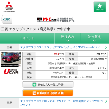
三菱 エクリプスクロス（鹿児島県）の中古車
絞り込み
並べ替え
2
台ヒット
三菱
エクリプスクロス 1.5 G ナビ/ETC/バックカメラ/TV/Bluetooth/パド
総額
車両
299.6
万円
292.5
万円
諸費用
整備
7.1万円
定期点検整備付
保証
保証付｜保証期間：1年｜保証走行距離：無制限
年式
走行
2020(R02)年式
4.6万km
車検
修復
R09年12月
なし
店舗
鹿児島県鹿児島本店・クリーンカー鹿児島
エクリプスクロス PHEV 2.4 P 4WD ナビ/ETC/全周囲カメラ/TV/ACコ
三菱
ンセント