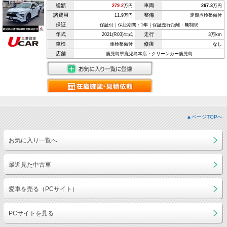
総額
車両
279.2
万円
267.3
万円
諸費用
整備
11.9万円
定期点検整備付
保証
保証付｜保証期間：1年｜保証走行距離：無制限
年式
走行
2021(R03)年式
3万km
車検
修復
車検整備付
なし
店舗
鹿児島県鹿児島本店・クリーンカー鹿児島
▲ページTOPへ
お気に入り一覧へ
最近見た中古車
愛車を売る（PCサイト）
PCサイトを見る