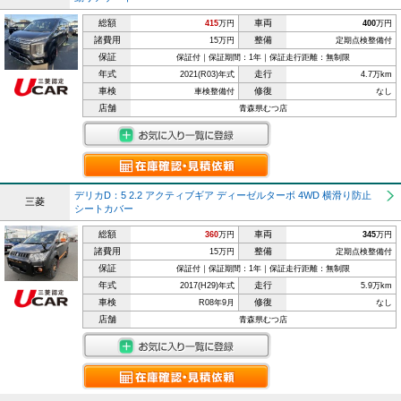
総額
車両
415
万円
400
万円
諸費用
整備
15万円
定期点検整備付
保証
保証付｜保証期間：1年｜保証走行距離：無制限
年式
走行
2021(R03)年式
4.7万km
車検
修復
車検整備付
なし
店舗
青森県むつ店
デリカD：5 2.2 アクティブギア ディーゼルターボ 4WD 横滑り防止
三菱
シートカバー
総額
車両
360
万円
345
万円
諸費用
整備
15万円
定期点検整備付
保証
保証付｜保証期間：1年｜保証走行距離：無制限
年式
走行
2017(H29)年式
5.9万km
車検
修復
R08年9月
なし
店舗
青森県むつ店