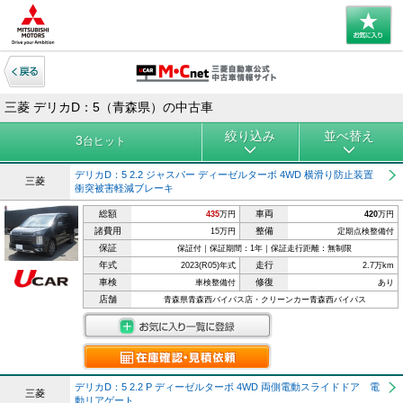
三菱 デリカD：5（青森県）の中古車
絞り込み
並べ替え
3
台ヒット
デリカD：5 2.2 ジャスパー ディーゼルターボ 4WD 横滑り防止装置
三菱
衝突被害軽減ブレーキ
総額
車両
435
万円
420
万円
諸費用
整備
15万円
定期点検整備付
保証
保証付｜保証期間：1年｜保証走行距離：無制限
年式
走行
2023(R05)年式
2.7万km
車検
修復
車検整備付
あり
店舗
青森県青森西バイパス店・クリーンカー青森西バイパス
デリカD：5 2.2 P ディーゼルターボ 4WD 両側電動スライドドア 電
三菱
動リアゲート