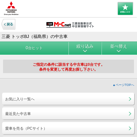
三菱 トッポBJ（福島県）の中古車
絞り込み
並べ替え
0
台ヒット
ご指定の条件に該当する中古車は0台です。
条件を変更して再度お探し下さい。
▲ページTOPへ
お気に入り一覧へ
最近見た中古車
愛車を売る（PCサイト）