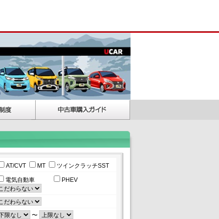
AT/CVT
MT
ツインクラッチSST
電気自動車
PHEV
〜