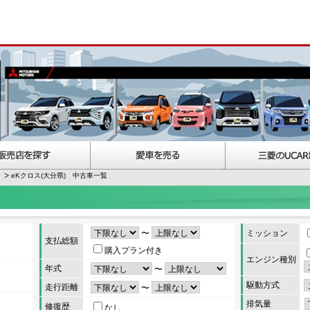
eKクロス(大分県) 中古車一覧
〜
ミッション
支払総額
購入プラン付き
エンジン種別
年式
〜
駆動方式
走行距離
〜
排気量
修復歴
なし