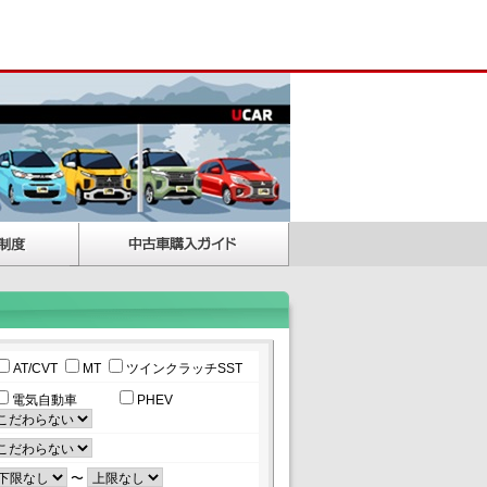
AT/CVT
MT
ツインクラッチSST
電気自動車
PHEV
〜