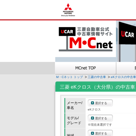
M・Cネット トップ
三菱の中古車
eKクロスの中古車
三菱 eKクロス（大分県）の中古車
メーカー/
選択する
車名
eKクロス
モデル/
選択する
グレード
※現在未選択です
選択する
地域