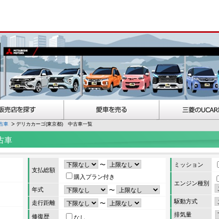
古車
デリカカーゴ(東京都) 中古車一覧
古車
〜
ミッション
支払総額
購入プラン付き
エンジン種別
年式
〜
駆動方式
走行距離
〜
排気量
修復歴
なし