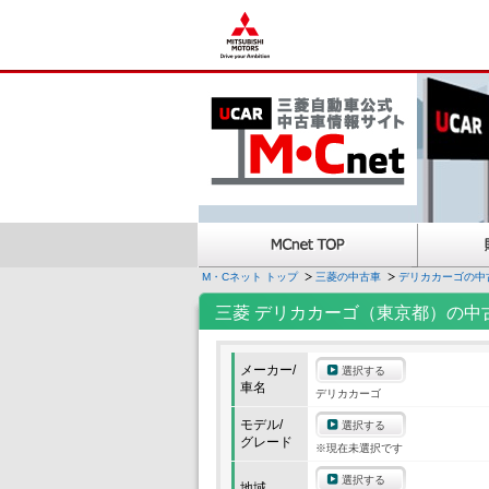
M・Cネット トップ
三菱の中古車
デリカカーゴの中
三菱 デリカカーゴ（東京都）の中
メーカー/
選択する
車名
デリカカーゴ
モデル/
選択する
グレード
※現在未選択です
選択する
地域