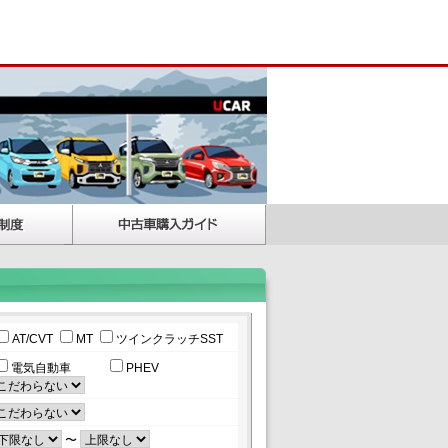
AT/CVT
MT
ツインクラッチSST
電気自動車
PHEV
〜