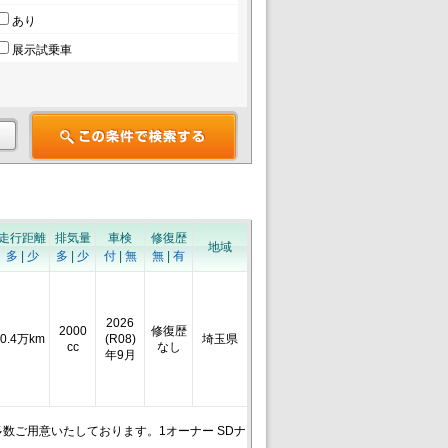
あり
展示試乗車
走行距離
排気量
車検
修復歴
地域
多
|
少
多
|
少
付
|
無
無
|
有
2026
2000
修復歴
0.4万km
(R08)
埼玉県
cc
なし
年9月
数ご用意いたしております。1オーナー SDナ