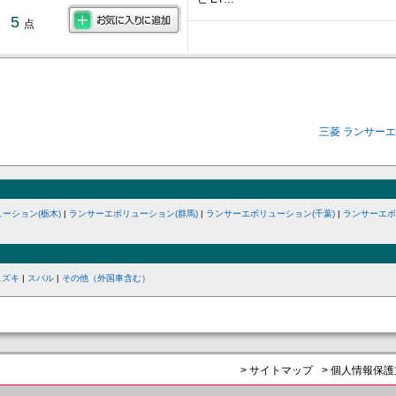
5
点
三菱 ランサー
ーション(栃木)
|
ランサーエボリューション(群馬)
|
ランサーエボリューション(千葉)
|
ランサーエボ
スズキ
|
スバル
|
その他（外国車含む）
> サイトマップ
> 個人情報保