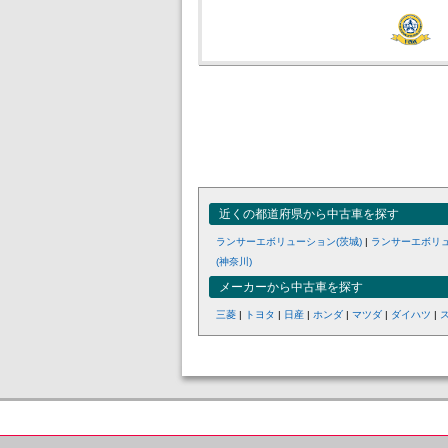
近くの都道府県から中古車を探す
ランサーエボリューション(茨城)
|
ランサーエボリュ
(神奈川)
メーカーから中古車を探す
三菱
|
トヨタ
|
日産
|
ホンダ
|
マツダ
|
ダイハツ
|