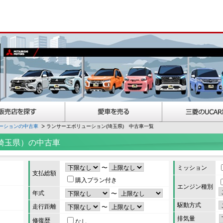
ーションの中古車
ランサーエボリューション(埼玉県) 中古車一覧
埼玉県）の中古車
〜
ミッション
支払総額
購入プラン付き
エンジン種別
年式
〜
駆動方式
走行距離
〜
排気量
修復歴
なし