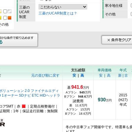
寒冷地仕様
三菱の
UCAR
三菱のUCAR制度とは？
その他
制度
その他
順
支払総額
車両価格
年式
古
元の並び順に戻す
安
|
高
安
|
高
新
|
古
941.6
基
万円
ボリューション 2.0 ファイナルエディ
Aプラン
945
万円
2015
 1オーナー SDナビ ETC HIDヘッドラ
Bプラン
948.6
万円
930
(H27)
万円
諸費用
年式
基 11.6万円
ロア5MT｜赤
｜定期点検整備付｜
Aプラン 15万円
証期間：1年｜保証走行距離：無制限
Bプラン 18.6万円
冬の中古車フェア開催中です。特選車も多
ビ ET…