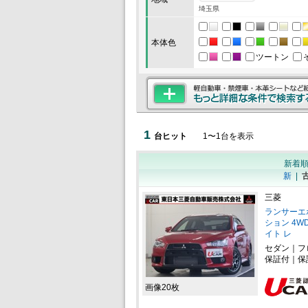
埼玉県
本体色
ツートン
1
台ヒット
1
〜
1
台を表示
新着
新
|
三菱
ランサーエ
ション 4WD
イト レ
セダン｜フ
保証付｜保
画像20枚