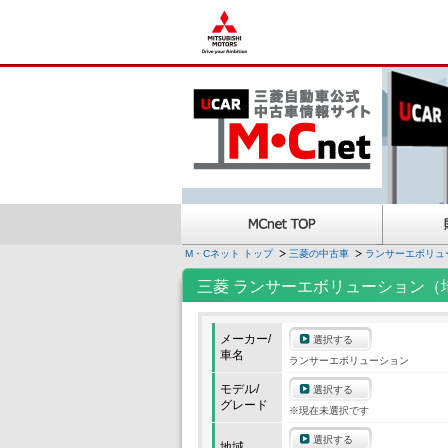
M・Cネット トップ
三菱の中古車
ランサーエボリュ
三菱 ランサーエボリューション（
メーカー/
選択する
車名
ランサーエボリューション
モデル/
選択する
グレード
※現在未選択です
選択する
地域