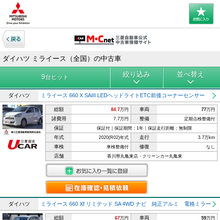
ダイハツ ミライース（全国）の中古車
絞り込み
並べ替え
9
台ヒット
ダイハツ
ミライース 660 X SAIII LEDヘッドライトETC前後コーナーセンサー
総額
車両
84.7
万円
77
万円
諸費用
整備
7.7万円
定期点検整備付
保証
保証付｜保証期間：1年｜保証走行距離：無制限
年式
走行
2020(R02)年式
3.7万km
車検
修復
車検整備付
なし
店舗
香川県丸亀東店・クリーンカー丸亀東
ダイハツ
ミライース 660 Xf リミテッド SA 4WD ナビ 純正アルミ 電格ミラー
総額
車両
67
万円
59
万円