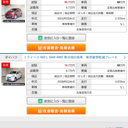
新着
総額
車両
94.7
万円
88
万円
諸費用
整備
6.7万円
定期点検整備付
保証
保証付｜保証期間：12ヵ月｜保証走行距離：無制限
年式
走行
2021(R03)年式
2.3万km
車検
修復
車検整備付
なし
店舗
北海道旭川店
ダイハツ
ミライース 660 L SAIII 4WD 寒冷地仕様車 衝突被害軽減ブレーキ
新着
総額
車両
74.7
万円
68
万円
諸費用
整備
6.7万円
定期点検整備付
保証
保証付｜保証期間：12ヵ月｜保証走行距離：無制限
年式
走行
2019(R01)年式
4.8万km
車検
修復
車検整備付
なし
店舗
北海道旭川店