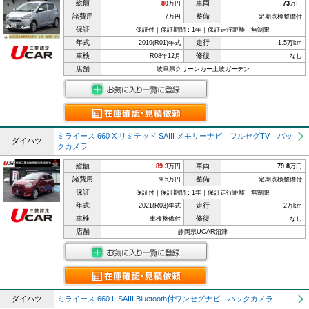
総額
車両
80
万円
73
万円
諸費用
整備
7万円
定期点検整備付
保証
保証付｜保証期間：1年｜保証走行距離：無制限
年式
走行
2019(R01)年式
1.5万km
車検
修復
R08年12月
なし
店舗
岐阜県クリーンカー土岐ガーデン
ミライース 660 X リミテッド SAIII メモリーナビ フルセグTV バッ
ダイハツ
クカメラ
総額
車両
89.3
万円
79.8
万円
諸費用
整備
9.5万円
定期点検整備付
保証
保証付｜保証期間：1年｜保証走行距離：無制限
年式
走行
2021(R03)年式
2万km
車検
修復
車検整備付
なし
店舗
静岡県UCAR沼津
ダイハツ
ミライース 660 L SAIII Bluetooth付ワンセグナビ バックカメラ