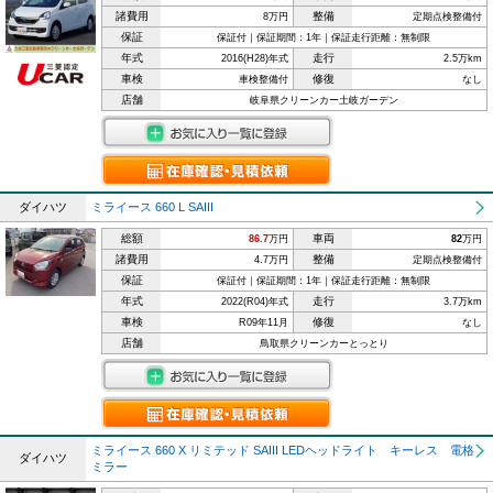
諸費用
整備
8万円
定期点検整備付
保証
保証付｜保証期間：1年｜保証走行距離：無制限
年式
走行
2016(H28)年式
2.5万km
車検
修復
車検整備付
なし
店舗
岐阜県クリーンカー土岐ガーデン
ダイハツ
ミライース 660 L SAIII
総額
車両
86.7
万円
82
万円
諸費用
整備
4.7万円
定期点検整備付
保証
保証付｜保証期間：1年｜保証走行距離：無制限
年式
走行
2022(R04)年式
3.7万km
車検
修復
R09年11月
なし
店舗
鳥取県クリーンカーとっとり
ミライース 660 X リミテッド SAIII LEDヘッドライト キーレス 電格
ダイハツ
ミラー