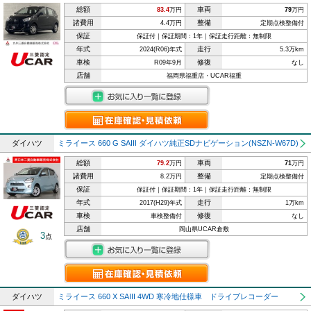
総額
車両
83.4
万円
79
万円
諸費用
整備
4.4万円
定期点検整備付
保証
保証付｜保証期間：1年｜保証走行距離：無制限
年式
走行
2024(R06)年式
5.3万km
車検
修復
R09年9月
なし
店舗
福岡県福重店・UCAR福重
ダイハツ
ミライース 660 G SAIII ダイハツ純正SDナビゲーション(NSZN-W67D)
総額
車両
79.2
万円
71
万円
諸費用
整備
8.2万円
定期点検整備付
保証
保証付｜保証期間：1年｜保証走行距離：無制限
年式
走行
2017(H29)年式
1万km
車検
修復
車検整備付
なし
店舗
岡山県UCAR倉敷
3
点
ダイハツ
ミライース 660 X SAIII 4WD 寒冷地仕様車 ドライブレコーダー