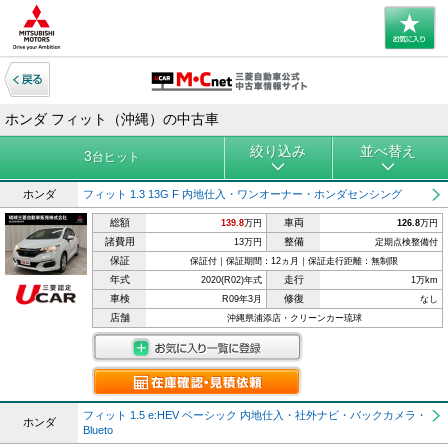
ホンダ フィット（沖縄）の中古車
絞り込み
並べ替え
3
台ヒット
ホンダ
フィット 1.3 13G F 内地仕入・ワンオーナー・ホンダセンシング
総額
車両
139.8
万円
126.8
万円
諸費用
整備
13万円
定期点検整備付
保証
保証付｜保証期間：12ヵ月｜保証走行距離：無制限
年式
走行
2020(R02)年式
1万km
車検
修復
R09年3月
なし
店舗
沖縄県浦添店・クリーンカー琉球
フィット 1.5 e:HEV ベーシック 内地仕入・社外ナビ・バックカメラ・
ホンダ
Blueto