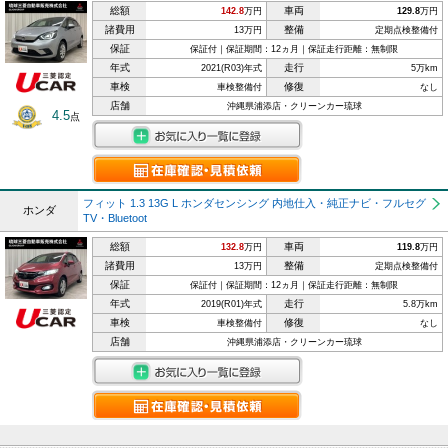
総額
車両
142.8
万円
129.8
万円
諸費用
整備
13万円
定期点検整備付
保証
保証付｜保証期間：12ヵ月｜保証走行距離：無制限
年式
走行
2021(R03)年式
5万km
車検
修復
車検整備付
なし
店舗
沖縄県浦添店・クリーンカー琉球
4.5
点
フィット 1.3 13G L ホンダセンシング 内地仕入・純正ナビ・フルセグ
ホンダ
TV・Bluetoot
総額
車両
132.8
万円
119.8
万円
諸費用
整備
13万円
定期点検整備付
保証
保証付｜保証期間：12ヵ月｜保証走行距離：無制限
年式
走行
2019(R01)年式
5.8万km
車検
修復
車検整備付
なし
店舗
沖縄県浦添店・クリーンカー琉球