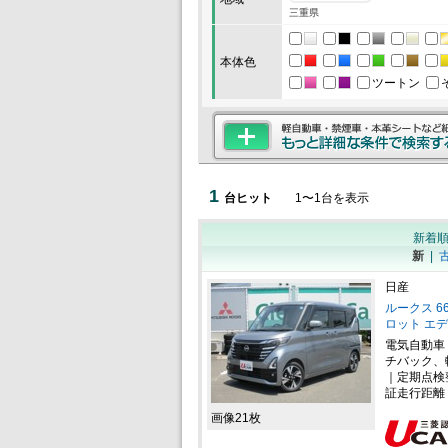
三重県
本体色
ツートン
1
台ヒット
1
〜
1
台を表示
新着
新
|
日産
ルークス 6
ロット エ
電気自動車
チバック、
｜定期点検
証走行距離
画像21枚