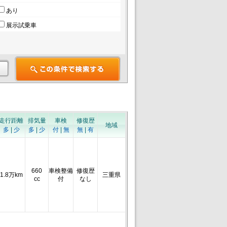
あり
展示試乗車
走行距離
排気量
車検
修復歴
地域
多
|
少
多
|
少
付
|
無
無
|
有
660
車検整備
修復歴
1.8万km
三重県
cc
付
なし