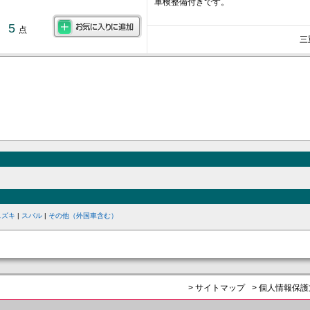
車検整備付きです。
5
点
三
スズキ
|
スバル
|
その他（外国車含む）
> サイトマップ
> 個人情報保