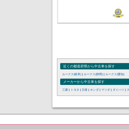
近くの都道府県から中古車を探す
ルークス(岐阜)
|
ルークス(静岡)
|
ルークス(愛知)
メーカーから中古車を探す
三菱
|
トヨタ
|
日産
|
ホンダ
|
マツダ
|
ダイハツ
|