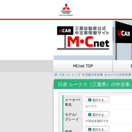
M・Cネット トップ
日産の中古車
ルークスの中古車
日産 ルークス（三重県）の中古車
メーカー/
選択する
車名
ルークス
モデル/
選択する
グレード
※現在未選択です
選択する
地域