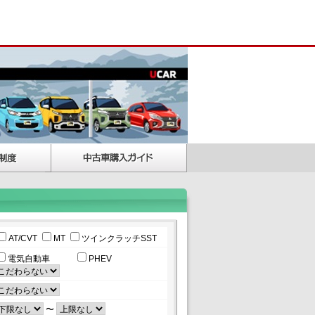
AT/CVT
MT
ツインクラッチSST
電気自動車
PHEV
〜