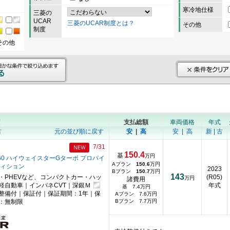
寒冷地仕様
三菱の
UCAR
三菱のUCAR制度とは？
その他
制度
その他
順
支払総額
車両価格
年式
古
元の並び順に戻す
安
|
高
安
|
高
新
|
古
7/31
150.4
基
万円
60 ハイウェイスターGターボ プロパイ
Aプラン
150.6
万円
ディション
2023
Bプラン
150.7
万円
143
・PHEVなど、コンパクトカー・ハッ
(R05)
万円
諸費用
軽自動車｜インパネCVT｜深銀Ｍ
年式
基 7.4万円
整備付｜保証付｜保証期間：1年｜保
Aプラン 7.6万円
：無制限
Bプラン 7.7万円