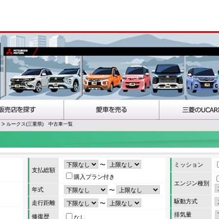
ルークス(三重県) 中古車一覧
〜
ミッション
支払総額
購入プラン付き
エンジン種別
年式
〜
駆動方式
走行距離
〜
排気量
修復歴
なし