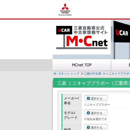
M・Cネット トップ
三菱の中古車
ミニキャブブラボ
三菱 ミニキャブブラボー（三重県
メーカー/
選択する
車名
ミニキャブブラボー
モデル/
選択する
グレード
※現在未選択です
選択する
地域