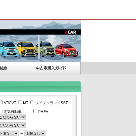
AT/CVT
MT
ツインクラッチSST
電気自動車
PHEV
〜