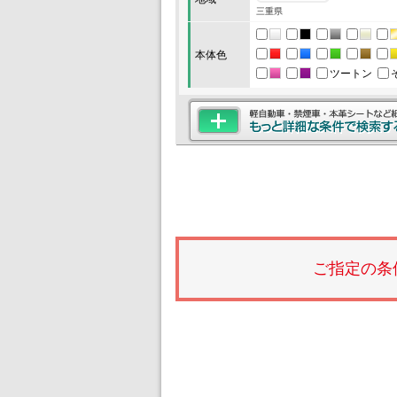
三重県
本体色
ツートン
ご指定の条