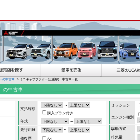
ーの中古車
ミニキャブブラボー(三重県) 中古車一覧
）の中古車
〜
ミッション
支払総額
購入プラン付き
エンジン種別
年式
〜
駆動方式
走行距離
〜
排気量
修復歴
なし