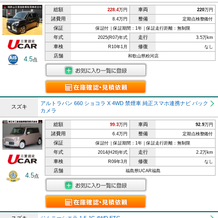
総額
車両
228.4
万円
220
万円
諸費用
整備
8.4万円
定期点検整備付
保証
保証付｜保証期間：1年｜保証走行距離：無制限
年式
走行
2025(R07)年式
3.5万km
車検
修復
R10年1月
なし
店舗
和歌山県粉河店
4.5
点
アルトラパン 660 ショコラ X 4WD 禁煙車 純正スマホ連携ナビ バック
スズキ
カメラ
総額
車両
99.3
万円
92.9
万円
諸費用
整備
6.4万円
定期点検整備付
保証
保証付｜保証期間：1年｜保証走行距離：無制限
年式
走行
2014(H26)年式
2.2万km
車検
修復
R09年3月
なし
店舗
福島県UCAR福島
4.5
点