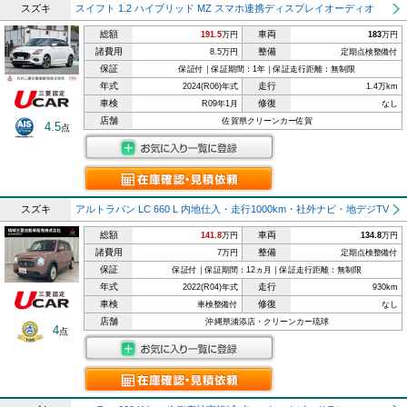
スズキ
スイフト 1.2 ハイブリッド MZ スマホ連携ディスプレイオーディオ
総額
車両
191.5
万円
183
万円
諸費用
整備
8.5万円
定期点検整備付
保証
保証付｜保証期間：1年｜保証走行距離：無制限
年式
走行
2024(R06)年式
1.4万km
車検
修復
R09年1月
なし
店舗
佐賀県クリーンカー佐賀
4.5
点
スズキ
アルトラパン LC 660 L 内地仕入・走行1000km・社外ナビ・地デジTV
総額
車両
141.8
万円
134.8
万円
諸費用
整備
7万円
定期点検整備付
保証
保証付｜保証期間：12ヵ月｜保証走行距離：無制限
年式
走行
2022(R04)年式
930km
車検
修復
車検整備付
なし
店舗
沖縄県浦添店・クリーンカー琉球
4
点