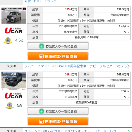
方位 ETC ドラレコ
総額
車両
165.4
万円
156.9
万円
諸費用
整備
8.5万円
定期点検整備付
保証
保証付｜保証期間：1年｜保証走行距離：無制限
年式
走行
2019(R01)年式
4.4万km
車検
修復
車検整備付
なし
店舗
神奈川県UCAR平塚
4.5
点
スズキ
ジムニーノマド 1.5 FC 4WD 80周年記念車 ナビ フルセグ Bカメラ
総額
車両
318.1
万円
309.8
万円
諸費用
整備
8.3万円
定期点検整備付
保証
保証付｜保証期間：1年｜保証走行距離：無制限
年式
走行
2025(R07)年式
877km
車検
修復
R10年4月
なし
店舗
広島県UCAR観音
5
点
スズキ
スペーシア 660 ハイブリッド X ワンオーナー ETC ドラレコ