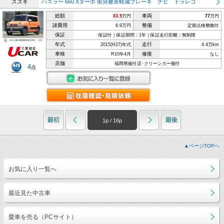
スズキ
ハスラー 660 Xターボ 衝突被害軽減ブレーキ ナビ ドラレコ
総額
車両
83.9
万円
77
万円
諸費用
整備
6.9万円
定期点検整備付
保証
保証付｜保証期間：1年｜保証走行距離：無制限
年式
走行
2015(H27)年式
4.4万km
車検
修復
R10年4月
なし
店舗
福岡県板付店･クリーンカー板付
4
点
1
p /
16
p
▲ページTOPへ
お気に入り一覧へ
最近見た中古車
愛車を売る（PCサイト）