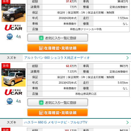
新着
総額
車両
37.8
万円
30.8
万円
諸費用
整備
7万円
定期点検整備付
保証
保証付｜保証期間：1年｜保証走行距離：無制限
年式
走行
2016(H28)年式
7.5万km
車検
修復
車検整備付
なし
店舗
和歌山県クリーンカー中島
4
点
スズキ
アルトラパン 660 ショコラ X 純正オーディオ
新着
総額
車両
62.3
万円
55
万円
諸費用
整備
7.3万円
定期点検整備付
保証
保証付｜保証期間：1年｜保証走行距離：無制限
年式
走行
2013(H25)年式
5.9万km
車検
修復
車検整備付
なし
店舗
和歌山県高野口店
4
点
スズキ
ハスラー 660 G メモリーナビ・フルセグTV
新着
総額
車両
101.1
万円
94
万円