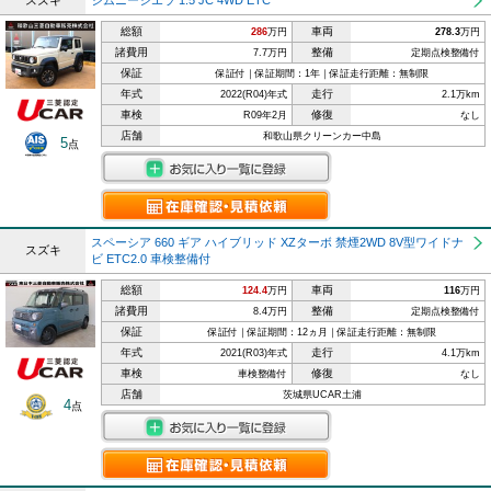
スズキ
ジムニーシエラ 1.5 JC 4WD ETC
総額
車両
286
万円
278.3
万円
諸費用
整備
7.7万円
定期点検整備付
保証
保証付｜保証期間：1年｜保証走行距離：無制限
年式
走行
2022(R04)年式
2.1万km
車検
修復
R09年2月
なし
店舗
和歌山県クリーンカー中島
5
点
スペーシア 660 ギア ハイブリッド XZターボ 禁煙2WD 8V型ワイドナ
スズキ
ビ ETC2.0 車検整備付
総額
車両
124.4
万円
116
万円
諸費用
整備
8.4万円
定期点検整備付
保証
保証付｜保証期間：12ヵ月｜保証走行距離：無制限
年式
走行
2021(R03)年式
4.1万km
車検
修復
車検整備付
なし
店舗
茨城県UCAR土浦
4
点