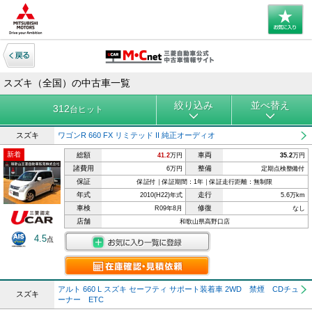
スズキ（全国）の中古車一覧
絞り込み
並べ替え
312
台ヒット
スズキ
ワゴンR 660 FX リミテッド II 純正オーディオ
新着
総額
車両
41.2
万円
35.2
万円
諸費用
整備
6万円
定期点検整備付
保証
保証付｜保証期間：1年｜保証走行距離：無制限
年式
走行
2010(H22)年式
5.6万km
車検
修復
R09年8月
なし
店舗
和歌山県高野口店
4.5
点
アルト 660 L スズキ セーフティ サポート装着車 2WD 禁煙 CDチュ
スズキ
ーナー ETC