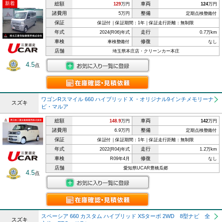
新着
総額
車両
129
万円
124
万円
諸費用
整備
5万円
定期点検整備付
保証
保証付｜保証期間：1年｜保証走行距離：無制限
年式
走行
2024(R06)年式
0.7万km
車検
修復
車検整備付
なし
店舗
埼玉県本庄店・クリーンカー本庄
4.5
点
ワゴンRスマイル 660 ハイブリッド X ・オリジナル9インチメモリーナ
スズキ
ビ・マルア
総額
車両
148.9
万円
142
万円
諸費用
整備
6.9万円
定期点検整備付
保証
保証付｜保証期間：1年｜保証走行距離：無制限
年式
走行
2022(R04)年式
1.2万km
車検
修復
R09年4月
なし
店舗
愛知県UCAR豊橋瓜郷
4.5
点
スペーシア 660 カスタム ハイブリッド XSターボ 2WD 8型ナビ 全
スズキ