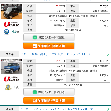
総額
車両
83.1
万円
75.9
万円
諸費用
整備
7.2万円
定期点検整備付
保証
保証付｜保証期間：1年｜保証走行距離：無制限
年式
走行
2019(H31)年式
8.1万km
車検
修復
車検整備付
なし
店舗
和歌山県有田店
4.5
点
スズキ
ハスラー 660 G 純正ナビ フルセグ ETC ドラレコ 1オーナー
総額
車両
91.1
万円
83.9
万円
諸費用
整備
7.2万円
定期点検整備付
保証
保証付｜保証期間：1年｜保証走行距離：無制限
年式
走行
2018(H30)年式
2.2万km
車検
修復
R09年12月
なし
店舗
東京都UCAR田無
5
点
スズキ
ソリオ 1.2 バンディット ハイブリッド MV 4WD ワンオーナー