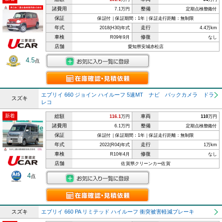
諸費用
整備
7.1万円
定期点検整備付
保証
保証付｜保証期間：1年｜保証走行距離：無制限
年式
走行
2018(H30)年式
4.4万km
車検
修復
R09年9月
なし
店舗
愛知県安城赤松店
4.5
点
エブリイ 660 ジョイン ハイルーフ 5速MT ナビ バックカメラ ドラ
スズキ
レコ
新着
総額
車両
116.1
万円
110
万円
諸費用
整備
6.1万円
定期点検整備付
保証
保証付｜保証期間：1年｜保証走行距離：無制限
年式
走行
2022(R04)年式
1万km
車検
修復
R10年4月
なし
店舗
佐賀県クリーンカー佐賀
4
点
スズキ
エブリイ 660 PA リミテッド ハイルーフ 衝突被害軽減ブレーキ