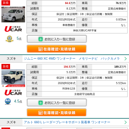
新着
総額
車両
84.6
万円
76.5
万円
諸費用
整備
8.1万円
定期点検整備付
保証
保証付｜保証期間：1年｜保証走行距離：無制限
年式
走行
2021(R03)年式
0.9万km
車検
修復
車検整備付
なし
店舗
神奈川県UCAR平塚
5
点
スズキ
ジムニー 660 XC 4WD ワンオーナー メモリーナビ バックカメラ
新着
総額
車両
194.5
万円
189.2
万円
諸費用
整備
5.3万円
定期点検整備付
保証
保証付｜保証期間：1年｜保証走行距離：無制限
年式
走行
2020(R02)年式
5.5万km
車検
修復
R08年12月
なし
店舗
京都府宇治槙島店
4.5
点
スズキ
アルト 660 L レーダーブレーキサポート装着車 ワンオーナー