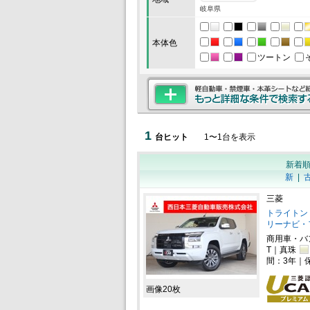
岐阜県
本体色
ツートン
1
台ヒット
1
〜
1
台を表示
新着
新
|
三菱
トライトン 
リーナビ・
商用車・バ
T｜真珠
間：3年｜
画像20枚