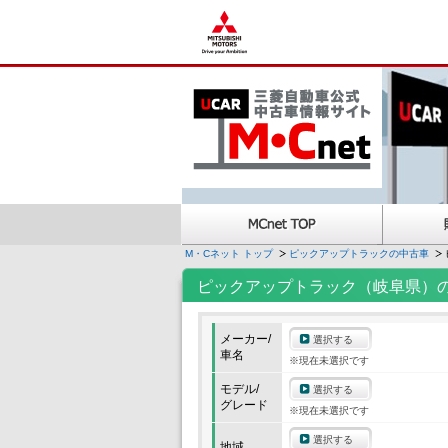
M・Cネット トップ
ピックアップトラックの中古車
ピックアップトラック（岐阜県）
メーカー/
選択する
車名
※現在未選択です
モデル/
選択する
グレード
※現在未選択です
選択する
地域