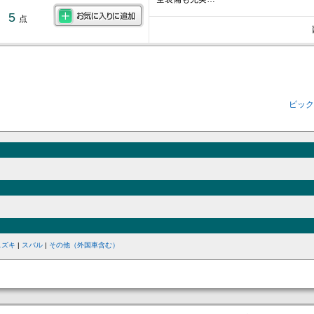
5
点
ピック
スズキ
|
スバル
|
その他（外国車含む）