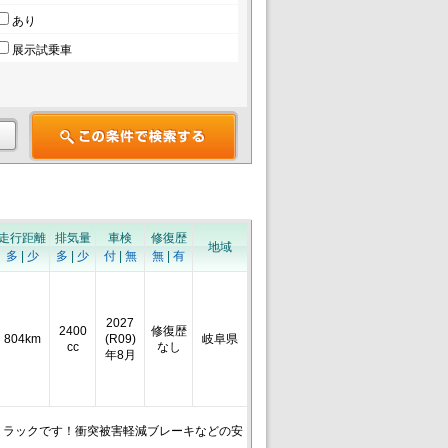
あり
展示試乗車
走行距離
排気量
車検
修復歴
地域
多
|
少
多
|
少
付
|
無
無
|
有
2027
2400
修復歴
804km
(R09)
岐阜県
cc
なし
年8月
トラックです！衝突被害軽減ブレーキなどの安