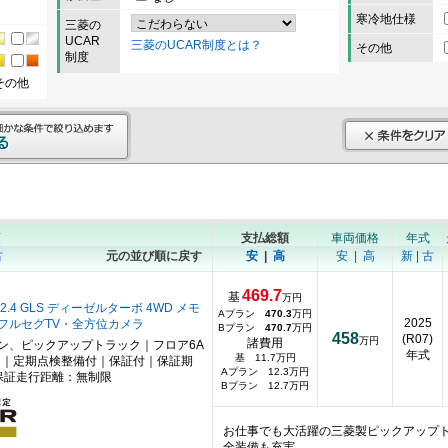
寒冷地仕様
三菱の
UCAR
三菱のUCAR制度とは？
その他
制度
その他
順
支払総額
車両価格
年式
古
元の並び順に戻す
安
|
高
安
|
高
新
|
古
469.7
基
万円
2.4 GLS ディーゼルターボ 4WD メモ
Aプラン
470.3
万円
2025
フルセグTV・全方位カメラ
Bプラン
470.7
万円
458
(R07)
万円
諸費用
ン、ピックアップトラック｜フロア6A
年式
基 11.7万円
｜定期点検整備付｜保証付｜保証期
Aプラン 12.3万円
保証走行距離：無制限
Bプラン 12.7万円
お仕事でも大活躍の三菱製ピックアップ
全装備も充実…