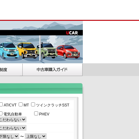
AT/CVT
MT
ツインクラッチSST
電気自動車
PHEV
〜