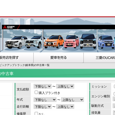
ピックアップトラック(岐阜県)の中古車一覧
の中古車
〜
ミッション
支払総額
購入プラン付き
エンジン種別
年式
〜
駆動方式
走行距離
〜
排気量
修復歴
なし