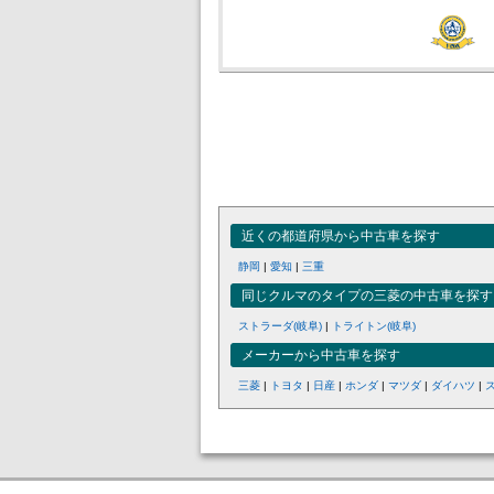
近くの都道府県から中古車を探す
静岡
|
愛知
|
三重
同じクルマのタイプの三菱の中古車を探す
ストラーダ(岐阜)
|
トライトン(岐阜)
メーカーから中古車を探す
三菱
|
トヨタ
|
日産
|
ホンダ
|
マツダ
|
ダイハツ
|