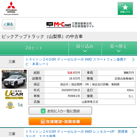
ピックアップトラック（山梨県）の中古車
絞り込み
並べ替え
2
台ヒット
トライトン 2.4 GSR ディーゼルターボ 4WD スマートフォン連携ナ
三菱
ビ・本革シート
総額
車両
518.9
万円
500
万円
諸費用
整備
18.9万円
定期点検整備付
保証
保証付｜保証期間：3年｜保証走行距離：無制限
年式
走行
2025(R07)年式
42km
車検
修復
R09年2月
なし
店舗
山梨県竜王店
5
点
トライトン 2.4 GSR ディーゼルターボ 4WD レンタカーUP 禁煙車
三菱
ターボ スマホ連携