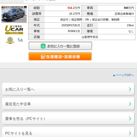
総額
車両
516.2
万円
500
万円
諸費用
整備
16.2万円
定期点検整備付
保証
保証付｜保証期間：3年｜保証走行距離：無制限
年式
走行
2025(R07)年式
23km
車検
修復
R09年2月
なし
店舗
山梨県甲府店
5
点
▲ページTOPへ
お気に入り一覧へ
最近見た中古車
愛車を売る（PCサイト）
PCサイトを見る