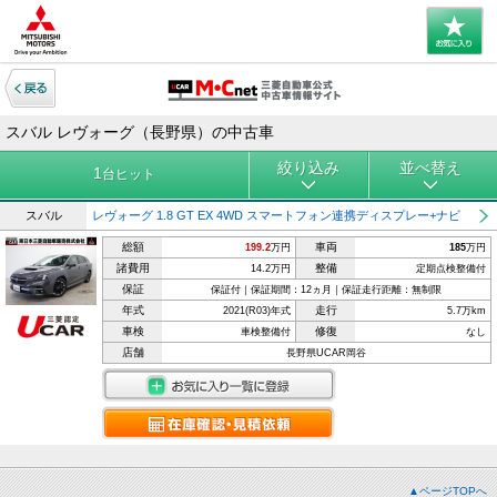
スバル レヴォーグ（長野県）の中古車
絞り込み
並べ替え
1
台ヒット
スバル
レヴォーグ 1.8 GT EX 4WD スマートフォン連携ディスプレー+ナビ
総額
車両
199.2
万円
185
万円
諸費用
整備
14.2万円
定期点検整備付
保証
保証付｜保証期間：12ヵ月｜保証走行距離：無制限
年式
走行
2021(R03)年式
5.7万km
車検
修復
車検整備付
なし
店舗
長野県UCAR岡谷
▲ページTOPへ