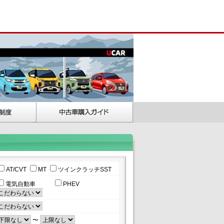
AT/CVT
MT
ツインクラッチSST
電気自動車
PHEV
〜