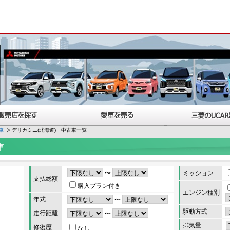
車
デリカミニ(北海道) 中古車一覧
車
〜
ミッション
支払総額
購入プラン付き
エンジン種別
年式
〜
駆動方式
走行距離
〜
排気量
修復歴
なし