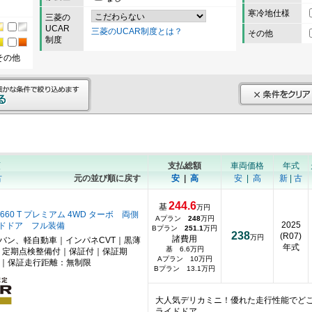
寒冷地仕様
三菱の
UCAR
三菱のUCAR制度とは？
その他
制度
その他
順
支払総額
車両価格
年式
古
元の並び順に戻す
安
|
高
安
|
高
新
|
古
244.6
基
万円
660 T プレミアム 4WD ターボ 両側
Aプラン
248
万円
2025
ドドア フル装備
Bプラン
251.1
万円
238
(R07)
万円
諸費用
ニバン、軽自動車｜インパネCVT｜黒薄
年式
基 6.6万円
｜定期点検整備付｜保証付｜保証期
Aプラン 10万円
月｜保証走行距離：無制限
Bプラン 13.1万円
大人気デリカミニ！優れた走行性能でど
ライドドア …