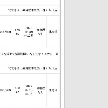
北北海道三菱自動車販売（株）旭川店
2028
660
修復歴
0.2万km
(R10)
北海道
cc
なし
年11月
様々な場面で活躍間違いなしです！４ＷＤ 両
北北海道三菱自動車販売（株）旭川店
2029
660
修復歴
0.8万km
(R11)
北海道
cc
なし
年1月