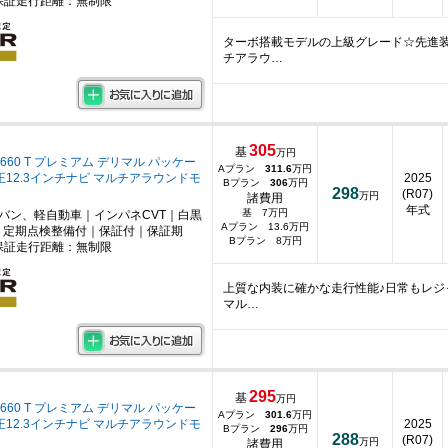
保証走行距離：無制限
ターボ搭載モデルの上級グレード☆先進装
チアラウ…
305
基
万円
660 T プレミアム デリマル パッケー
Aプラン
311.6
万円
純正12.3インチナビ マルチアラウンドモ
2025
Bプラン
306
万円
298
(R07)
万円
諸費用
年式
基 7万円
ニバン、軽自動車｜インパネCVT｜白黒
Aプラン 13.6万円
｜定期点検整備付｜保証付｜保証期
Bプラン 8万円
保証走行距離：無制限
上質な内装に確かな走行性能♪日常もレジャ
マル…
295
基
万円
660 T プレミアム デリマル パッケー
Aプラン
301.6
万円
純正12.3インチナビ マルチアラウンドモ
2025
Bプラン
296
万円
288
(R07)
万円
諸費用