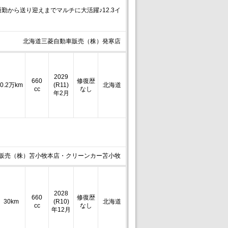
勤から送り迎えまでマルチに大活躍♪12.3イ
北海道三菱自動車販売（株）発寒店
2029
660
修復歴
0.2万km
(R11)
北海道
cc
なし
年2月
販売（株）苫小牧本店・クリーンカー苫小牧
2028
660
修復歴
30km
(R10)
北海道
cc
なし
年12月