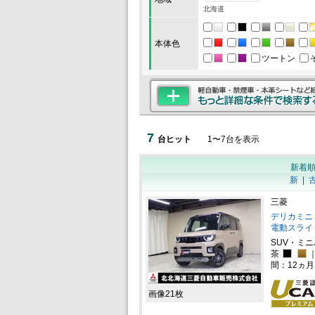
北海道
本体色
ツートン
7
台ヒット
1
〜
7
台を表示
新着
新
|
三菱
デリカミニ 
電動スライ
SUV・ミ
茶
間：12ヵ
画像21枚