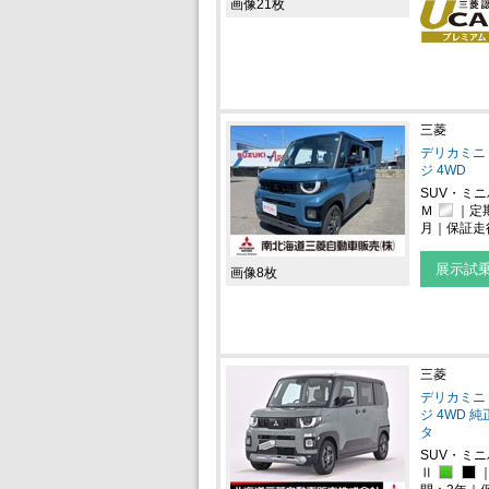
画像21枚
三菱
デリカミニ 
ジ 4WD
SUV・ミ
Ｍ
｜定
月｜保証走行
展示試
画像8枚
三菱
デリカミニ 
ジ 4WD 
タ
SUV・ミ
Ⅱ