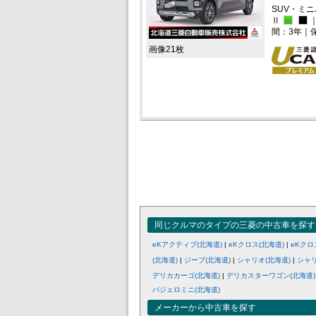
SUV・ミ
Ⅱ
間：3年｜
画像21枚
同じクルマのタイプの三菱の中古車を探す
eKアクティブ(北海道)
|
eKクロス(北海道)
|
eKクロ
(北海道)
|
ジープ(北海道)
|
シャリオ(北海道)
|
シャ
デリカカーゴ(北海道)
|
デリカスターワゴン(北海道)
パジェロミニ(北海道)
メーカーから中古車を探す