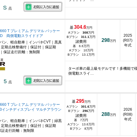
S
点
304.6
基
万円
660 T プレミアム デリマル パッケー
Aプラン
308
万円
2025
4WD 両側電動スライドドア
Bプラン
311.1
万円
298
(R07)
万円
諸費用
ニバン、軽自動車｜インパネCVT｜黒真
年式
基 6.6万円
｜定期点検整備付｜保証付｜保証期
Aプラン 10万円
月｜保証走行距離：無制限
Bプラン 13.1万円
ターボ車の最上級モデルです！多機能で
側電動スライ…
5
点
295
基
万円
660 T プレミアム デリマル パッケー
Aプラン
301.6
万円
12.3インチディスプレイ マルチアラウン
2026
Bプラン
296
万円
288
(R08)
万円
諸費用
年式
基 7万円
ニバン、軽自動車｜インパネCVT｜緑黒
Aプラン 13.6万円
｜定期点検整備付｜保証付｜保証期
Bプラン 8万円
保証走行距離：無制限