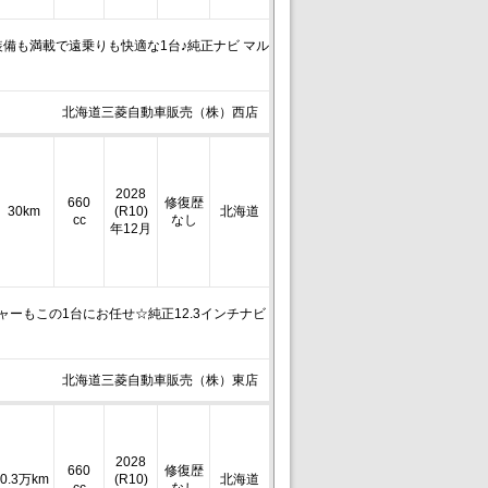
備も満載で遠乗りも快適な1台♪純正ナビ マル
北海道三菱自動車販売（株）西店
2028
660
修復歴
30km
(R10)
北海道
cc
なし
年12月
ーもこの1台にお任せ☆純正12.3インチナビ
北海道三菱自動車販売（株）東店
2028
660
修復歴
0.3万km
(R10)
北海道