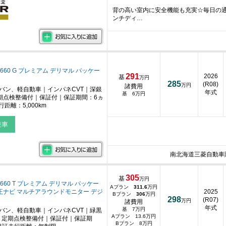
背の高い室内に安全機能も充実☆毎日の通
ンチディ…
660 G プレミアム デリマル パッケー
291
2026
基
万円
285
(R08)
万円
諸費用
ニバン、軽自動車｜インパネCVT｜深銀
年式
基 6万円
期点検整備付｜保証付｜保証期間：6ヵ
距離：5,000km
乗車
南北海道三菱自動車
305
基
万円
660 T プレミアム デリマル パッケー
Aプラン
311.6
万円
純正ナビ マルチアラウンドモニター デジ
2025
Bプラン
306
万円
298
(R07)
万円
諸費用
年式
基 7万円
ニバン、軽自動車｜インパネCVT｜緑黒
Aプラン 13.6万円
｜定期点検整備付｜保証付｜保証期
Bプラン 8万円