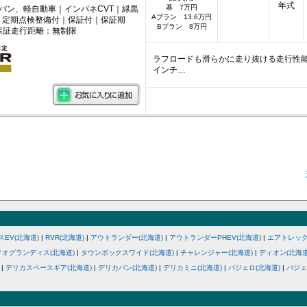
年式
基 7万円
ニバン、軽自動車｜インパネCVT｜緑黒
Aプラン 13.6万円
｜定期点検整備付｜保証付｜保証期
Bプラン 8万円
保証走行距離：無制限
ラフロードも滑らかに走り抜ける走行性能☆
インチ…
スEV(北海道)
|
RVR(北海道)
|
アウトランダー(北海道)
|
アウトランダーPHEV(北海道)
|
エアトレック
リオグランディス(北海道)
|
タウンボックスワイド(北海道)
|
チャレンジャー(北海道)
|
ディオン(北海道
|
デリカスペースギア(北海道)
|
デリカバン(北海道)
|
デリカミニ(北海道)
|
パジェロ(北海道)
|
パジェ