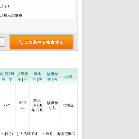
あり
展示試乗車
走行距離
排気量
車検
修復歴
地域
多
|
少
多
|
少
付
|
無
無
|
有
2028
660
修復歴
7km
(R10)
北海道
cc
なし
年12月
こへ行くにも大活躍です！４ＷＤ 両側電動ス