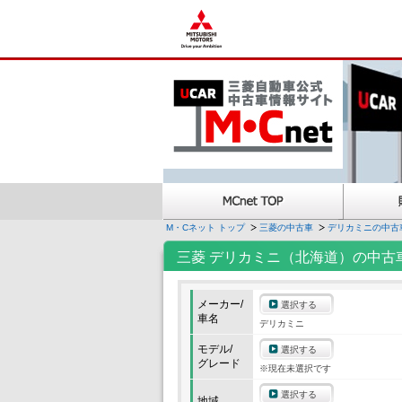
M・Cネット トップ
三菱の中古車
デリカミニの中古
三菱 デリカミニ（北海道）の中古
メーカー/
選択する
車名
デリカミニ
モデル/
選択する
グレード
※現在未選択です
選択する
地域