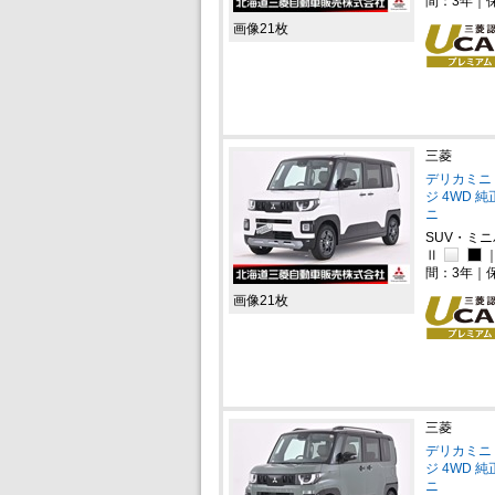
間：3年｜
画像21枚
三菱
デリカミニ 
ジ 4WD 
ニ
SUV・ミ
Ⅱ
間：3年｜
画像21枚
三菱
デリカミニ 
ジ 4WD 
ニ