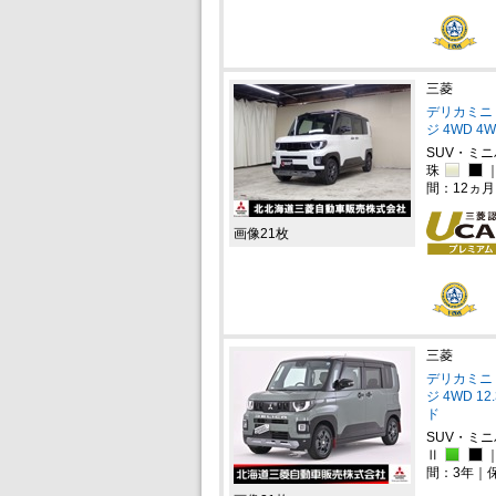
三菱
デリカミニ 
ジ 4WD 
SUV・ミ
珠
間：12ヵ
画像21枚
三菱
デリカミニ 
ジ 4WD 
ド
SUV・ミ
Ⅱ
間：3年｜