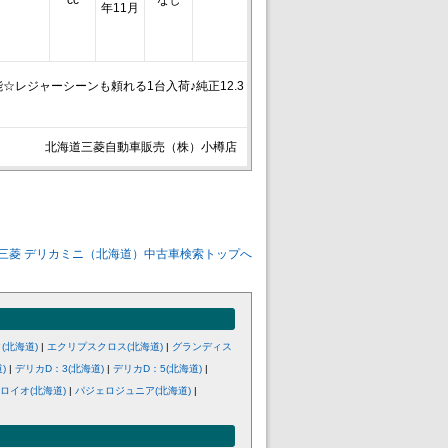
cc
なし
年11月
レジャーシーンも頼れる1台入荷♪純正12.3
北海道三菱自動車販売（株）小樽店
三菱 デリカミニ（北海道）中古車検索トップへ
(北海道)
|
エクリプスクロス(北海道)
|
グランディス
)
|
デリカD：3(北海道)
|
デリカD：5(北海道)
|
ロイオ(北海道)
|
パジェロジュニア(北海道)
|